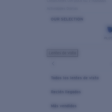
Condiciones con poca luz y nubladas
Actividades Diarias
OUR SELECTION
PILO
Lentes de vista
Todos los lentes de vista
Recién llegados
Más vendidos