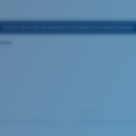
Consulta los términos completos de la promoción aquí
thfinder