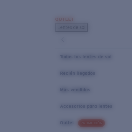
Skip to main content
OUTLET
BÚSQUEDAS POPULARES
Lentes de sol
Los lentes de sol más vendidos
Novedades en lentes de sol
ENLACES ÚTILES
Todos los lentes de sol
Preguntas frecuentes
Recién llegados
Política de garantía
Más vendidos
Accesorios para lentes
Outlet
PROMOCIÓN