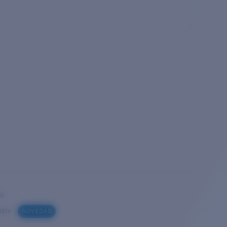
to
iable
NOVEDAD