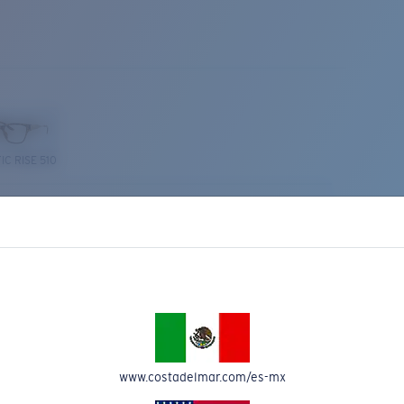
IC RISE 510
Costa Stories
www.costadelmar.com/es-mx