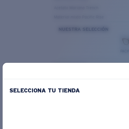
Acetato Mariana Trench
Material mixto Pacific Rise
NUESTRA SELECCIÓN
PACIF
Costa Stories
SELECCIONA TU TIENDA
Descubre las novedades
COSTA
STORIES
Leer todos los artículos