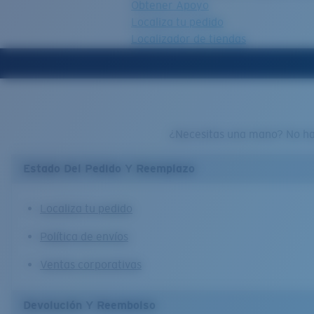
Obtener Apoyo
Localiza tu pedido
Localizador de tiendas
OBJETIVO ACTUALIZADO
¡AGREGADO AL CARRITO!
¿Necesitas una mano? No hay
Precio:
Sin cargo
Estado Del Pedido Y Reemplazo
Cantidad:
Precio:
Sin cargo
Localiza tu pedido
Cantidad:
Política de envíos
Ventas corporativas
Devolución Y Reembolso