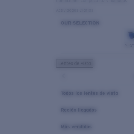
Condiciones con poca luz y nubladas
Actividades Diarias
OUR SELECTION
PILO
Lentes de vista
Todos los lentes de vista
Recién llegados
Más vendidos