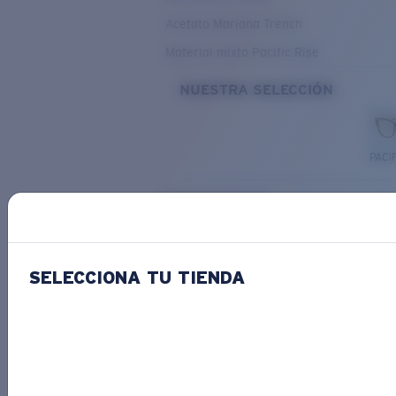
Acetato Mariana Trench
Material mixto Pacific Rise
NUESTRA SELECCIÓN
PACIF
Costa Stories
SELECCIONA TU TIENDA
Descubre las novedades
COSTA
STORIES
Leer todos los artículos