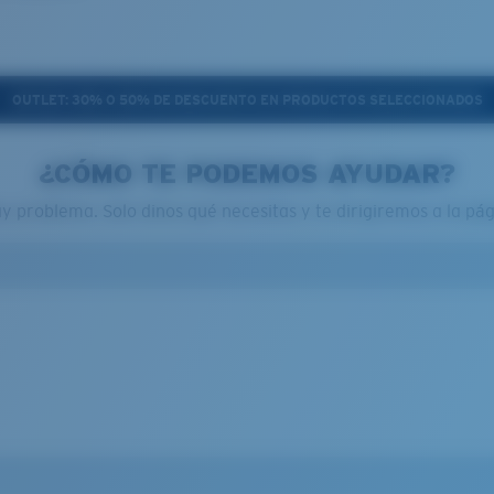
OUTLET: 30% O 50% DE DESCUENTO EN PRODUCTOS SELECCIONADOS
¿CÓMO TE PODEMOS AYUDAR?
 problema. Solo dinos qué necesitas y te dirigiremos a la p