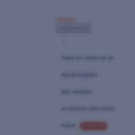
Skip to main content
OUTLET
BÚSQUEDAS POPULARES
Lentes de sol
Los lentes de sol más vendidos
Novedades en lentes de sol
ENLACES ÚTILES
Todos los lentes de sol
Preguntas frecuentes
Recién llegados
Política de garantía
Más vendidos
Accesorios para lentes
Outlet
PROMOCIÓN