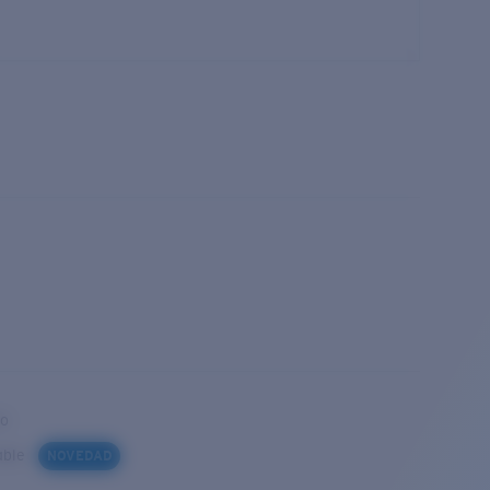
to
iable
NOVEDAD