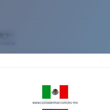
IC RISE 510
Costa Stories
www.costadelmar.com/es-mx