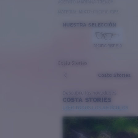
ACETATO MARIANA TRENCH
MATERIAL MIXTO PACIFIC RISE
NUESTRA SELECCIÓN
PACIFIC RISE 510
Costa Stories
Costa Stories
Descubre las novedades
COSTA
STORIES
LEER TODOS LOS ARTÍCULOS