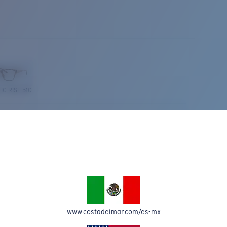
IC RISE 510
Costa Stories
www.costadelmar.com/es-mx