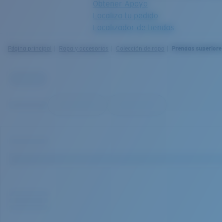
Obtener Apoyo
Localiza tu pedido
Localizador de tiendas
OBJETIVO ACTUALIZADO
¡AGREGADO AL CARRITO!
Página principal
Ropa y accesorios
Colección de ropa
Prendas superiore
Precio:
Sin cargo
Cantidad:
Precio:
Sin cargo
Cantidad: