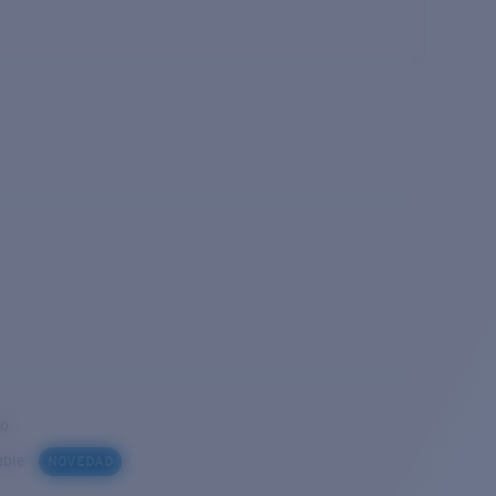
to
iable
NOVEDAD