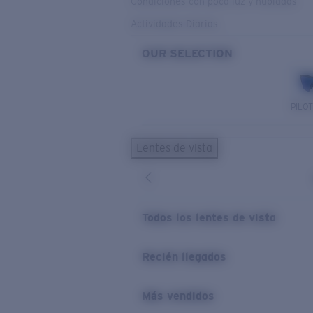
Condiciones con poca luz y nubladas
Actividades Diarias
OUR SELECTION
PILO
Lentes de vista
Todos los lentes de vista
Recién llegados
Más vendidos