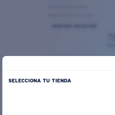
Acetato Mariana Trench
Material mixto Pacific Rise
NUESTRA SELECCIÓN
PACIF
Costa Stories
SELECCIONA TU TIENDA
Descubre las novedades
COSTA
STORIES
Leer todos los artículos