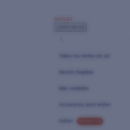
Skip to main content
OUTLET
BÚSQUEDAS POPULARES
Lentes de sol
Los lentes de sol más vendidos
Novedades en lentes de sol
ENLACES ÚTILES
Todos los lentes de sol
Preguntas frecuentes
Recién llegados
Política de garantía
Más vendidos
Accesorios para lentes
Outlet
PROMOCIÓN