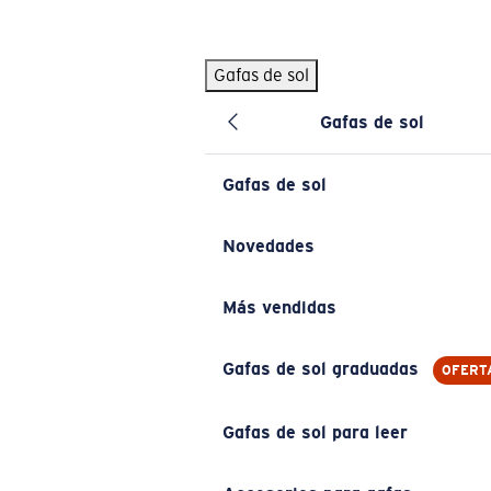
Skip to main content
Gafas de sol
BÚSQUEDAS POPULARES
Gafas de sol
Pilothouse PRO Limited Edition Pack
Exclusivo
Gafas de sol personalizadas
Nuevo
Gafas de sol
Los más vendidos de gafas de sol
Gafas de sol graduadas
Novedades
Novedades en gafas de sol
Más vendidas
ENLACES ÚTILES
Lentes de recambio
Gafas de sol graduadas
OFERT
Garantía y reparación
Gafas de sol para leer
Gafas graduadas