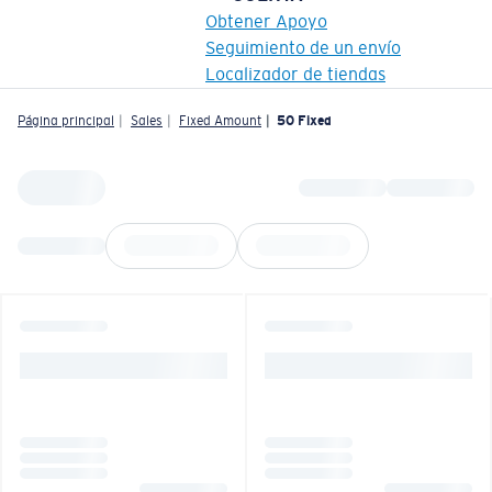
Obtener Apoyo
Seguimiento de un envío
Localizador de tiendas
OBJETIVO ACTUALIZADO
¡AGREGADO AL CARRITO!
Página principal
Sales
Fixed Amount
50 Fixed
Precio:
Sin cargo
Cantidad:
Precio:
Sin cargo
Cantidad: