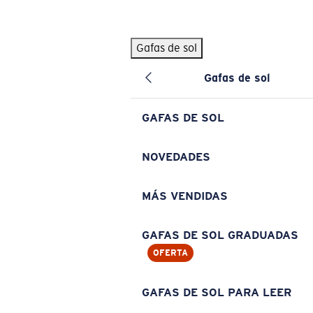
Skip to main content
Gafas de sol
BÚSQUEDAS POPULARES
Gafas de sol
Pilothouse PRO Limited Edition Pack
Exclusivo
Gafas de sol personalizadas
Nuevo
GAFAS DE SOL
Los más vendidos de gafas de sol
Gafas de sol graduadas
NOVEDADES
Novedades en gafas de sol
MÁS VENDIDAS
ENLACES ÚTILES
Lentes de recambio
GAFAS DE SOL GRADUADAS
OFERTA
Garantía y reparación
Gafas graduadas
GAFAS DE SOL PARA LEER