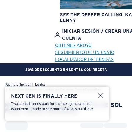
SEE THE DEEPER CALLING: KA
LENNY
INICIAR SESIÓN / CREAR UN
CUENTA
OBTENER APOYO
SEGUIMIENTO DE UN ENVÍO
LOCALIZADOR DE TIENDAS
30% DE DESCUENTO EN LENTES CON RECETA
OBJETIVO ACTUALIZADO
¡AGREGADO AL CARRITO!
Página principal
Lentes
Next Gen Watermen: Lentes de Sol para Caras Pequeñas
NEXT GEN IS FINALLY HERE
Two iconic frames built for the next generation of
NEXT GEN WATERMEN: LENTES DE SOL
Precio:
Sin cargo
watermen—made to see more of what’s out there.
PARA CARAS PEQUEÑAS
Cantidad:
Precio:
Sin cargo