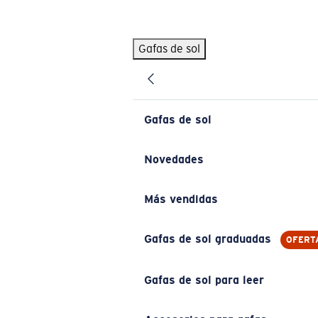
Skip to main content
Gafas de sol
BÚSQUEDAS POPULARES
Pilothouse PRO Limited Edition Pack
Exclusivo
Gafas de sol personalizadas
Nuevo
Gafas de sol
Los más vendidos de gafas de sol
Gafas de sol graduadas
Novedades
Novedades en gafas de sol
Más vendidas
ENLACES ÚTILES
Lentes de recambio
Gafas de sol graduadas
OFERT
Garantía y reparación
Gafas de sol para leer
Gafas graduadas