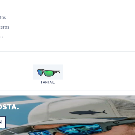
tas
teras
uz
FANTAIL
OSTA.
N