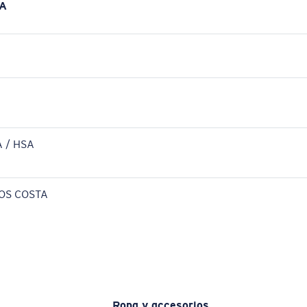
A
 / HSA
OS COSTA
Ropa y accesorios