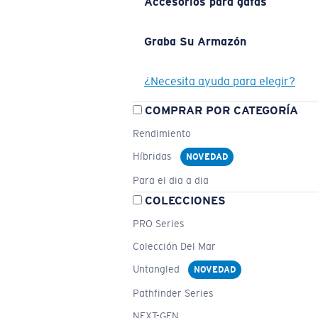
Accesorios para gafas
Graba Su Armazón
¿Necesita ayuda para elegir?
COMPRAR POR CATEGORÍA
Rendimiento
Híbridas
NOVEDAD
Para el dia a dia
COLECCIONES
PRO Series
Colección Del Mar
Untangled
NOVEDAD
Pathfinder Series
NEXT-GEN