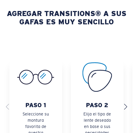
AGREGAR TRANSITIONS® A SUS
¿CÓMO FUNCIONAN?
GAFAS ES MUY SENCILLO
Costa ofrece los exclusivos lentes Transition® Gen S®. Con
mejorada a los entornos cambiantes y una mayor sensibilid
estos lentes ofrecen el más alto rendimiento fotocrom
comodidad durante todo el día. Incluye protección contra l
el filtrado de luz azul violeta. La luz azul-violeta está ent
nm según lo establecido por ISO TR 20772:2018
PASO 1
PASO 2
Seleccione su
Elija el tipo de
montura
lente deseado
favorita de
en base a sus
nuestra
necesidades