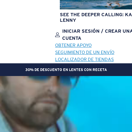
SEE THE DEEPER CALLING: KA
LENNY
INICIAR SESIÓN / CREAR UN
CUENTA
OBTENER APOYO
SEGUIMIENTO DE UN ENVÍO
LOCALIZADOR DE TIENDAS
30% DE DESCUENTO EN LENTES CON RECETA
OBJETIVO ACTUALIZADO
¡AGREGADO AL CARRITO!
Precio:
Sin cargo
Cantidad:
Precio:
Sin cargo