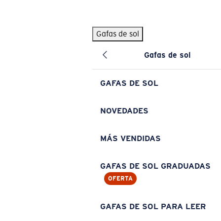
Skip to main content
Gafas de sol
BÚSQUEDAS POPULARES
Gafas de sol
Pilothouse PRO Limited Edition Pack
Exclusivo
Gafas de sol personalizadas
Nuevo
GAFAS DE SOL
Los más vendidos de gafas de sol
Gafas de sol graduadas
NOVEDADES
Novedades en gafas de sol
MÁS VENDIDAS
ENLACES ÚTILES
Lentes de recambio
GAFAS DE SOL GRADUADAS
OFERTA
Garantía y reparación
Gafas graduadas
GAFAS DE SOL PARA LEER