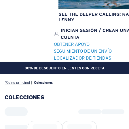
SEE THE DEEPER CALLING: KA
LENNY
INICIAR SESIÓN / CREAR UN
CUENTA
OBTENER APOYO
SEGUIMIENTO DE UN ENVÍO
LOCALIZADOR DE TIENDAS
30% DE DESCUENTO EN LENTES CON RECETA
OBJETIVO ACTUALIZADO
¡AGREGADO AL CARRITO!
Página principal
Colecciones
COLECCIONES
Precio:
Sin cargo
Cantidad:
Precio:
Sin cargo