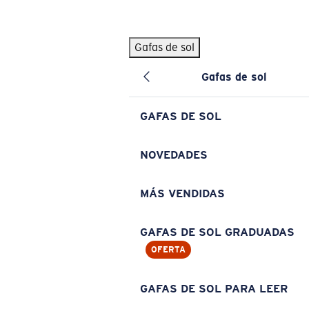
Skip to main content
Gafas de sol
BÚSQUEDAS POPULARES
Gafas de sol
Pilothouse PRO Limited Edition Pack
Exclusivo
Gafas de sol personalizadas
Nuevo
GAFAS DE SOL
Los más vendidos de gafas de sol
Gafas de sol graduadas
NOVEDADES
Novedades en gafas de sol
MÁS VENDIDAS
ENLACES ÚTILES
Lentes de recambio
GAFAS DE SOL GRADUADAS
OFERTA
Garantía y reparación
Gafas graduadas
GAFAS DE SOL PARA LEER