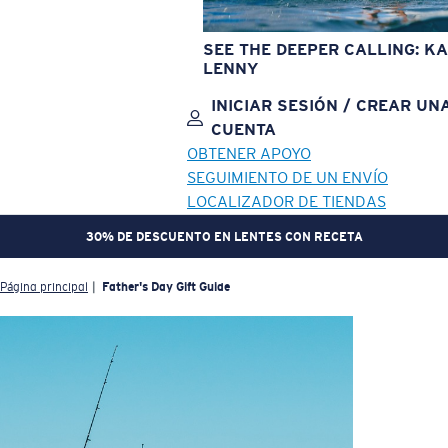
SEE THE DEEPER CALLING: KA
LENNY
INICIAR SESIÓN / CREAR UN
CUENTA
OBTENER APOYO
SEGUIMIENTO DE UN ENVÍO
LOCALIZADOR DE TIENDAS
PREPÁRATE. GANA RECOMPENSAS. | ÚNETE A CREW REWARDS
OBJETIVO ACTUALIZADO
¡AGREGADO AL CARRITO!
Página principal
Father's Day Gift Guide
Precio:
Sin cargo
Cantidad:
Precio:
Sin cargo