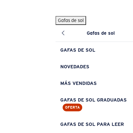
Skip to main content
Gafas de sol
BÚSQUEDAS POPULARES
Gafas de sol
Pilothouse PRO Limited Edition Pack
Exclusivo
Gafas de sol personalizadas
Nuevo
GAFAS DE SOL
Los más vendidos de gafas de sol
Gafas de sol graduadas
NOVEDADES
Novedades en gafas de sol
MÁS VENDIDAS
ENLACES ÚTILES
Lentes de recambio
GAFAS DE SOL GRADUADAS
OFERTA
Garantía y reparación
Gafas graduadas
GAFAS DE SOL PARA LEER