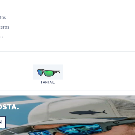
tas
teras
uz
FANTAIL
OSTA.
N