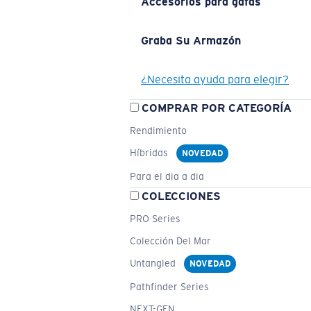
Accesorios para gafas
Graba Su Armazón
¿Necesita ayuda para elegir?
COMPRAR POR CATEGORÍA
Rendimiento
Híbridas
NOVEDAD
Para el dia a dia
COLECCIONES
PRO Series
Colección Del Mar
Untangled
NOVEDAD
Pathfinder Series
NEXT-GEN