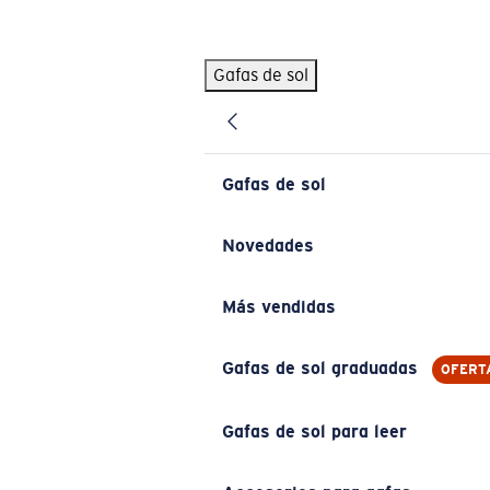
Skip to main content
Gafas de sol
BÚSQUEDAS POPULARES
Pilothouse PRO Limited Edition Pack
Exclusivo
Gafas de sol personalizadas
Nuevo
Gafas de sol
Los más vendidos de gafas de sol
Gafas de sol graduadas
Novedades
Novedades en gafas de sol
Más vendidas
ENLACES ÚTILES
Lentes de recambio
Gafas de sol graduadas
OFERT
Garantía y reparación
Gafas de sol para leer
Gafas graduadas