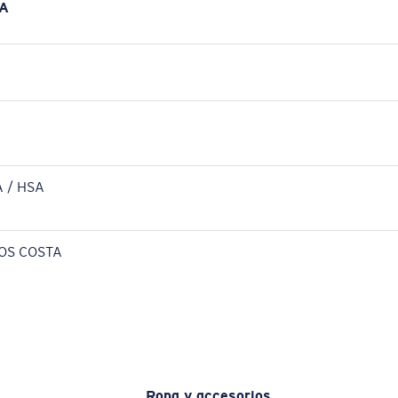
A
 / HSA
OS COSTA
Ropa y accesorios