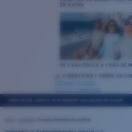
EN KAYAK
DE L’EAU DOUCE À L’EAU DE 
S’IDENTIFIER / CRÉER UN C
OBTENIR DE L'AIDE
SUIVI DE COMMANDE
PROFITEZ DE JUSQU’À -50 % PENDANT NOS SOLDES DE SAISON
OBJECTIF MIS À JOUR
AJOUTÉ AU PANIER!
Home
Assistance
Conseils D’entretien De L’acétate