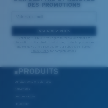
DES PROMOTIONS
*Adresse e-mail
INSCRIVEZ-VOUS
By clicking "SIGN UP", you agree to receive our emails for
information on the latest brand stories, products, promotions
and exclusive offers reserved for our subscribers. See our
Privacy Policy
for complete details.
PRODUITS
Lunettes de soleil polarisées
Nouveautés
Les plus vendus
Liquidation