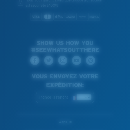
Nous vous garantissons que chaque transaction
est sécurisée à 100%
SHOW US HOW YOU
#SEEWHATSOUTTHERE
VOUS ENVOYEZ VOTRE
EXPÉDITION:
France (French)
WebID #