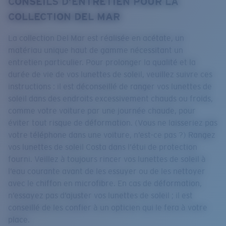
CONSEILS D’ENTRETIEN POUR LA
Prix :
Gratuit
COLLECTION DEL MAR
Quantité:
La collection Del Mar est réalisée en acétate, un
Prix :
Gratuit
matériau unique haut de gamme nécessitant un
Quantité:
entretien particulier. Pour prolonger la qualité et la
durée de vie de vos lunettes de soleil, veuillez suivre ces
instructions : il est déconseillé de ranger vos lunettes de
soleil dans des endroits excessivement chauds ou froids,
comme votre voiture par une journée chaude, pour
éviter tout risque de déformation. (Vous ne laisseriez pas
votre téléphone dans une voiture, n’est-ce pas ?) Rangez
vos lunettes de soleil Costa dans l’étui de protection
fourni. Veillez à toujours rincer vos lunettes de soleil à
l’eau courante avant de les essuyer ou de les nettoyer
avec le chiffon en microfibre. En cas de déformation,
n’essayez pas d’ajuster vos lunettes de soleil ; il est
conseillé de les confier à un opticien qui le fera à votre
place.