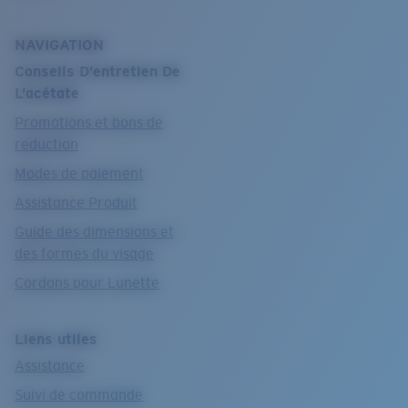
NAVIGATION
Conseils D’entretien De
L’acétate
Promotions et bons de
reduction
Modes de paiement
Assistance Produit
Guide des dimensions et
des formes du visage
Cordons pour Lunette
Liens utiles
Assistance
Suivi de commande