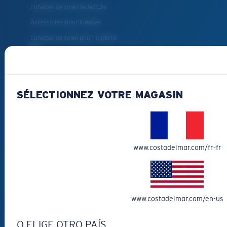
Lunettes de soleil de lecture
Accessoires pour lunettes
Lunettes de soleil pour la pêche
COMMENT
POUVONS-NOUS
SÉLECTIONNEZ VOTRE MAGASIN
VOUS AIDER?
Obtenir de l'aide
Suivi de commande
www.costadelmar.com/fr-fr
Créez Et Suivez Votre Retour
Livraison et retours
Pièces de rechange et entretien
www.costadelmar.com/en-us
Modes de paiement
Costa Del Mar FAQ
O ELIGE OTRO PAÍS