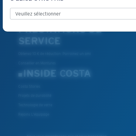
Promotions et bons de reduction
Se rétracter du contrat ici
PRESTATIONS DE
SERVICE
Obtenez 10 € de réduction: Parrainez un ami
Conseiller en Montures
INSIDE COSTA
Costa Stories
Projets de durabilité
Technologie de verre
Rejoins L'équipage