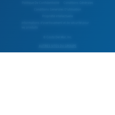
Politique De Confidentialité
Conditions Générales
Conditions Generales D’utilisation
Propriété Intellectuelle
Informations d'avertissement et de sécurité pour
les produits
© Costa Del Mar, Inc.
AUTRES SITES DU GROUPE