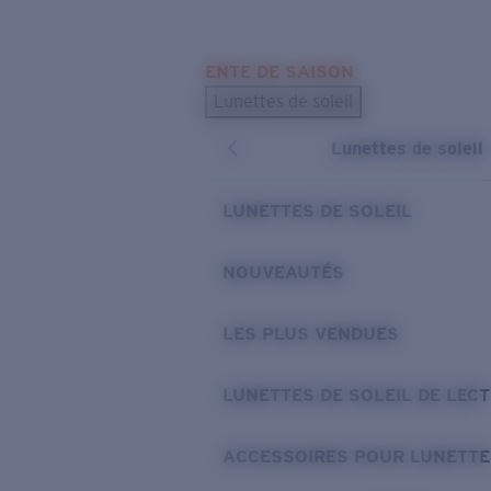
Skip to main content
ENTE DE SAISON
LES PLUS RECHERCHÉS
Lunettes de soleil
Meilleures ventes de lunettes de soleil
Lunettes de soleil
Nouveaux modèles solaires
LIENS UTILES
LUNETTES DE SOLEIL
Verres de rechange
NOUVEAUTÉS
Garantie et Réparations
LES PLUS VENDUES
LUNETTES DE SOLEIL DE LEC
ACCESSOIRES POUR LUNETTE