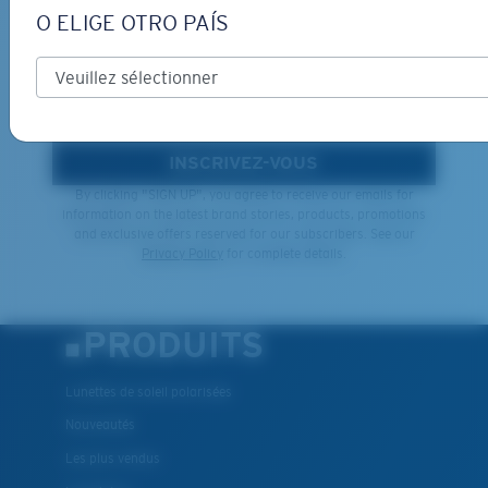
L'INFOLETTRE ET RECEVEZ
O ELIGE OTRO PAÍS
DES PROMOTIONS
*Adresse e-mail
INSCRIVEZ-VOUS
By clicking "SIGN UP", you agree to receive our emails for
information on the latest brand stories, products, promotions
and exclusive offers reserved for our subscribers. See our
Privacy Policy
for complete details.
PRODUITS
Lunettes de soleil polarisées
Nouveautés
Les plus vendus