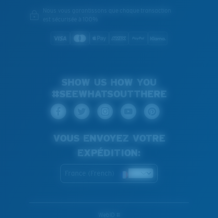
Nous vous garantissons que chaque transaction
est sécurisée à 100%
SHOW US HOW YOU
#SEEWHATSOUTTHERE
VOUS ENVOYEZ VOTRE
EXPÉDITION:
France (French)
WebID #