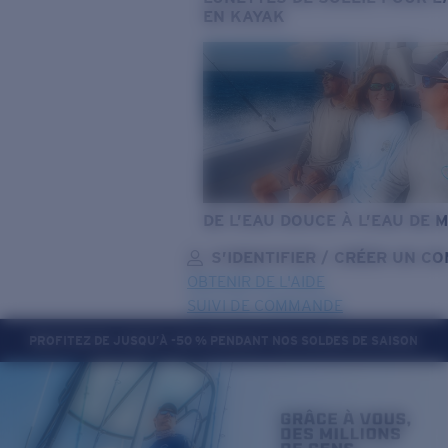
EN KAYAK
DE L’EAU DOUCE À L’EAU DE 
S’IDENTIFIER / CRÉER UN C
OBTENIR DE L'AIDE
SUIVI DE COMMANDE
PROFITEZ DE JUSQU’À -50 % PENDANT NOS SOLDES DE SAISON
OBJECTIF MIS À JOUR
AJOUTÉ AU PANIER!