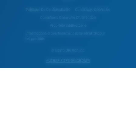
Politique De Confidentialité
Conditions Générales
Conditions Generales D’utilisation
Propriété Intellectuelle
Informations d'avertissement et de sécurité pour
les produits
© Costa Del Mar, Inc.
AUTRES SITES DU GROUPE