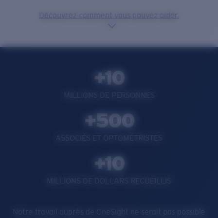
Découvrez comment vous pouvez aider.
+10
MILLIONS DE PERSONNES
+500
ASSOCIÉS ET OPTOMÉTRISTES
+10
MILLIONS DE DOLLARS RECUEILLIS
Notre travail auprès de OneSight ne serait pas possible