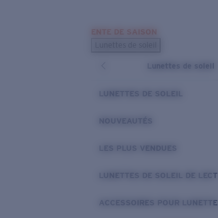
Skip to main content
ENTE DE SAISON
LES PLUS RECHERCHÉS
Lunettes de soleil
Meilleures ventes de lunettes de soleil
Lunettes de soleil
Nouveaux modèles solaires
LIENS UTILES
LUNETTES DE SOLEIL
Verres de rechange
NOUVEAUTÉS
Garantie et Réparations
LES PLUS VENDUES
LUNETTES DE SOLEIL DE LEC
ACCESSOIRES POUR LUNETTE