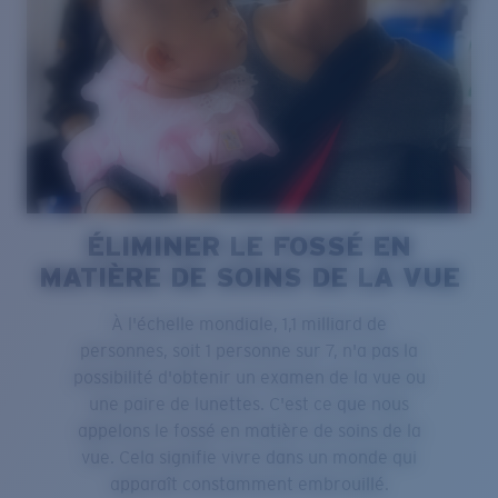
ÉLIMINER LE FOSSÉ EN
MATIÈRE DE SOINS DE LA VUE
À l'échelle mondiale, 1,1 milliard de
personnes, soit 1 personne sur 7, n'a pas la
possibilité d'obtenir un examen de la vue ou
une paire de lunettes. C'est ce que nous
appelons le fossé en matière de soins de la
vue. Cela signifie vivre dans un monde qui
apparaît constamment embrouillé.