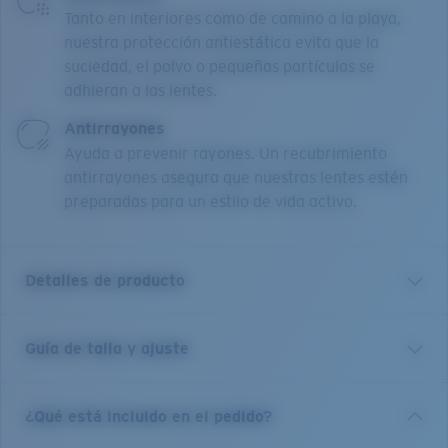
Tanto en interiores como de camino a la playa,
nuestra protección antiestática evita que la
suciedad, el polvo o pequeñas partículas se
adhieran a las lentes.
Antirrayones
Ayuda a prevenir rayones. Un recubrimiento
antirrayones asegura que nuestras lentes estén
preparadas para un estilo de vida activo.
Detalles de producto
Guía de talla y ajuste
Las gafas Mariana Trench 500 de Costa son una
opción contemporánea para cualquier ocasión. Con
una elegante forma cuadrada y elaborado con un
¿Qué está incluido en el pedido?
acetato duradero, este armazón de color carey
combina rendimiento y funcionalidad. Realza tu look