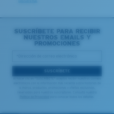
Descubre más
SUSCRÍBETE PARA RECIBIR
NUESTROS EMAILS Y
PROMOCIONES
*Dirección de correo electrónico
SUSCRÍBETE
Al hacer clic en "SUSCRÍBETE" aceptas recibir nuestros correos
electrónicos con la información más reciente sobre historias de
la marca, productos, promociones y ofertas exclusivas,
reservadas para nuestros suscriptores. Consulta nuestra
Política de Privacidad
para conocer todos los detalles.