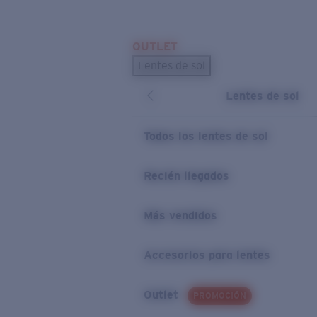
Skip to main content
OUTLET
BÚSQUEDAS POPULARES
Lentes de sol
Los lentes de sol más vendidos
Lentes de sol
Novedades en lentes de sol
ENLACES ÚTILES
Todos los lentes de sol
Preguntas frecuentes
Recién llegados
Política de garantía
Más vendidos
Accesorios para lentes
Outlet
PROMOCIÓN