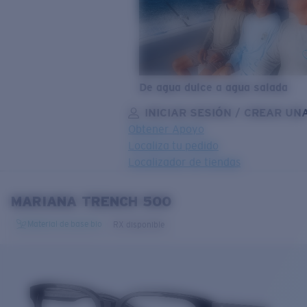
De agua dulce a agua salada
INICIAR SESIÓN / CREAR UN
Obtener Apoyo
Localiza tu pedido
Localizador de tiendas
OBJETIVO ACTUALIZADO
¡AGREGADO AL CARRITO!
MARIANA TRENCH 500
Material de base bio
RX disponible
Precio:
Sin cargo
Cantidad:
Precio:
Sin cargo