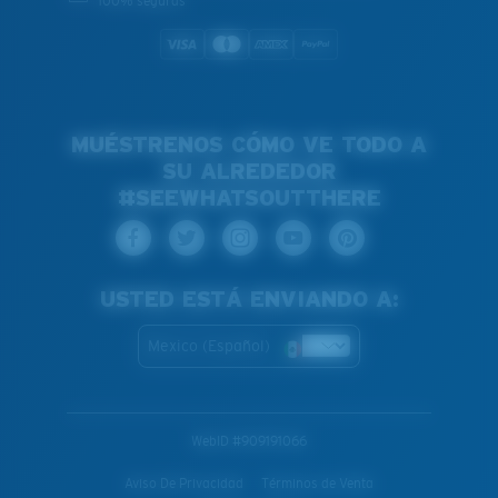
100% seguras
MUÉSTRENOS CÓMO VE TODO A
SU ALREDEDOR
#SEEWHATSOUTTHERE
USTED ESTÁ ENVIANDO A:
Mexico (Español)
WebID #
909191066
Aviso De Privacidad
Términos de Venta