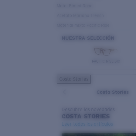
Metal Bimini Road
Acetato Mariana Trench
Material mixto Pacific Rise
NUESTRA SELECCIÓN
PACIFIC RISE 510
Costa Stories
Costa Stories
Descubre las novedades
COSTA
STORIES
Leer todos los artículos