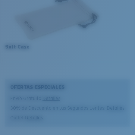
54 mm
56 mm
4. Altura del lente:
4. Altura del lente:
45 mm
46.7 mm
5. Longitud de la patilla:
5. Longitud de la patilla:
140 mm
140 mm
Soft Case
OFERTAS ESPECIALES
Envío Gratuito
Detalles
30% de Descuento en tus Segundos Lentes:
Detalles
Outlet
Detalles