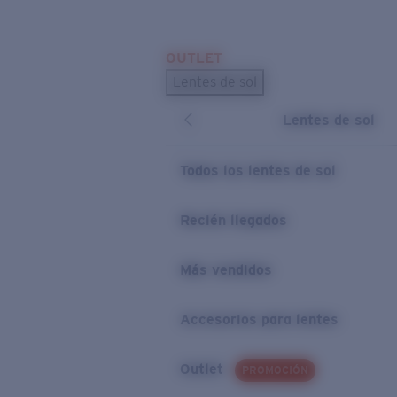
Skip to main content
OUTLET
BÚSQUEDAS POPULARES
Lentes de sol
Los lentes de sol más vendidos
Lentes de sol
Novedades en lentes de sol
ENLACES ÚTILES
Todos los lentes de sol
Preguntas frecuentes
Recién llegados
Política de garantía
Más vendidos
Accesorios para lentes
Outlet
PROMOCIÓN