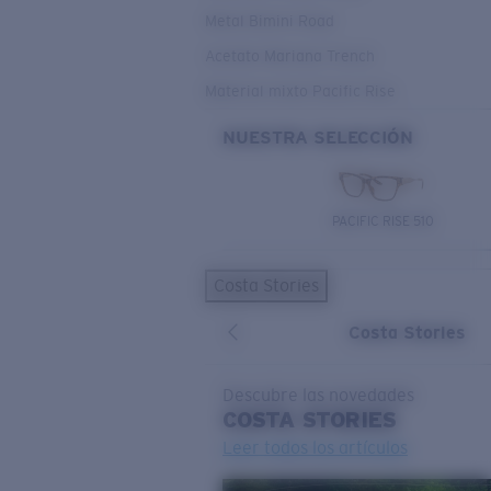
Metal Bimini Road
Acetato Mariana Trench
Material mixto Pacific Rise
NUESTRA SELECCIÓN
PACIFIC RISE 510
Costa Stories
Costa Stories
Descubre las novedades
COSTA
STORIES
Leer todos los artículos