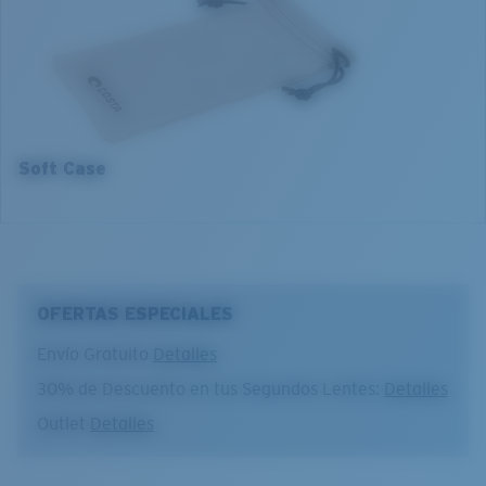
53 mm
4. Altura del lente:
33.1 mm
5. Longitud de la patilla:
140 mm
Soft Case
OFERTAS ESPECIALES
Envío Gratuito
Detalles
30% de Descuento en tus Segundos Lentes:
Detalles
Outlet
Detalles