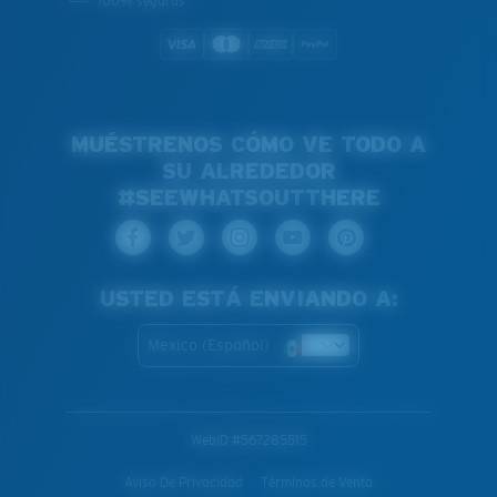
100% seguras
MUÉSTRENOS CÓMO VE TODO A
SU ALREDEDOR
#SEEWHATSOUTTHERE
USTED ESTÁ ENVIANDO A:
Mexico (Español)
WebID #
567285515
Aviso De Privacidad
Términos de Venta