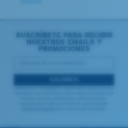
Descubre más
SUSCRÍBETE PARA RECIBIR
NUESTROS EMAILS Y
PROMOCIONES
*Dirección de correo electrónico
SUSCRÍBETE
Al hacer clic en "SUSCRÍBETE" aceptas recibir nuestros correos
electrónicos con la información más reciente sobre historias de
la marca, productos, promociones y ofertas exclusivas,
reservadas para nuestros suscriptores. Consulta nuestra
Política de Privacidad
para conocer todos los detalles.