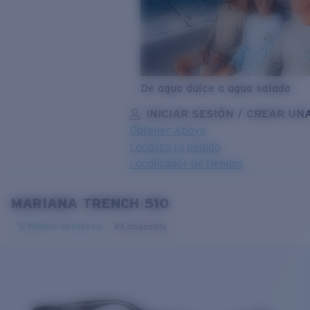
De agua dulce a agua salada
INICIAR SESIÓN / CREAR UN
Obtener Apoyo
Localiza tu pedido
Localizador de tiendas
OBJETIVO ACTUALIZADO
¡AGREGADO AL CARRITO!
MARIANA TRENCH 510
Material de base bio
RX disponible
Precio:
Sin cargo
Cantidad:
Precio:
Sin cargo