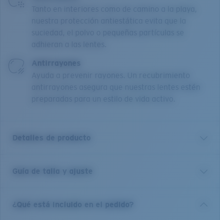
Tanto en interiores como de camino a la playa,
nuestra protección antiestática evita que la
suciedad, el polvo o pequeñas partículas se
adhieran a las lentes.
Antirrayones
Ayuda a prevenir rayones. Un recubrimiento
antirrayones asegura que nuestras lentes estén
preparadas para un estilo de vida activo.
Detalles de producto
Guía de talla y ajuste
Prepárate para impresionar con las gafas Mariana
Trench 510 de Costa. Elaboradas con un acetato
duradero, estas gafas de forma rectangular lucen un
¿Qué está incluido en el pedido?
brillante acabado de color carey en el armazón que
aporta un toque de elegancia. Diseñadas con un estilo