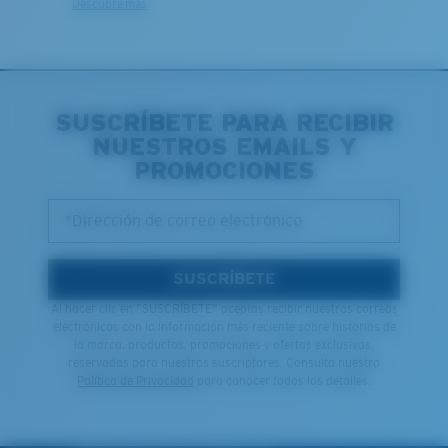
Descubre más
SUSCRÍBETE PARA RECIBIR
NUESTROS EMAILS Y
PROMOCIONES
*Dirección de correo electrónico
SUSCRÍBETE
Al hacer clic en "SUSCRÍBETE" aceptas recibir nuestros correos
electrónicos con la información más reciente sobre historias de
la marca, productos, promociones y ofertas exclusivas,
reservadas para nuestros suscriptores. Consulta nuestra
Política de Privacidad
para conocer todos los detalles.