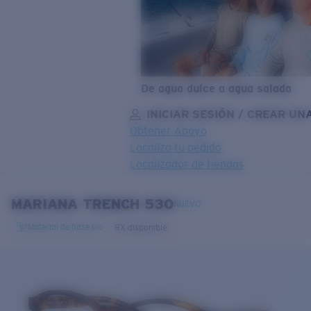
De agua dulce a agua salada
INICIAR SESIÓN / CREAR UN
Obtener Apoyo
Localiza tu pedido
Localizador de tiendas
OBJETIVO ACTUALIZADO
¡AGREGADO AL CARRITO!
MARIANA TRENCH 530
NUEVO
Material de base bio
RX disponible
Precio:
Sin cargo
Cantidad:
Precio:
Sin cargo