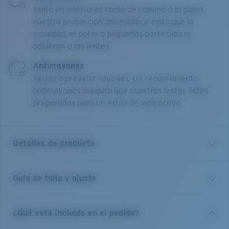
Tanto en interiores como de camino a la playa,
nuestra protección antiestática evita que la
suciedad, el polvo o pequeñas partículas se
adhieran a las lentes.
Antirrayones
Ayuda a prevenir rayones. Un recubrimiento
antirrayones asegura que nuestras lentes estén
preparadas para un estilo de vida activo.
Detalles de producto
Guía de talla y ajuste
MRA 530 actualiza el armazón de acetato redondeado
con un diseño de ceja único y proporciones
equilibradas de mica, dándole un aspecto distintivo y
¿Qué está incluido en el pedido?
contemporáneo. Parte de la Serie Mariana Trench
500, está fabricado con bio-acetato premium y