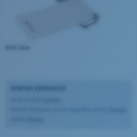
54 mm
56 mm
4. Altura del lente:
4. Altura del lente:
43.3 mm
44.9 mm
5. Longitud de la patilla:
5. Longitud de la patilla:
140 mm
140 mm
Soft Case
OFERTAS ESPECIALES
Envío Gratuito
Detalles
30% de Descuento en tus Segundos Lentes:
Detalles
Outlet
Detalles