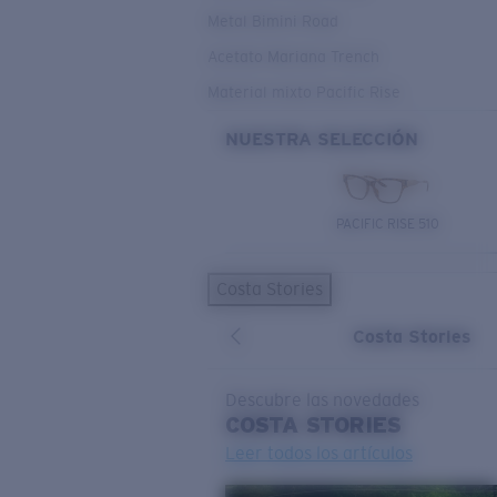
Metal Bimini Road
Acetato Mariana Trench
Material mixto Pacific Rise
NUESTRA SELECCIÓN
PACIFIC RISE 510
Costa Stories
Costa Stories
Descubre las novedades
COSTA
STORIES
Leer todos los artículos