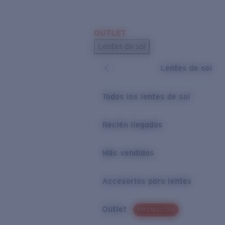
Skip to main content
OUTLET
BÚSQUEDAS POPULARES
Lentes de sol
Los lentes de sol más vendidos
Lentes de sol
Novedades en lentes de sol
ENLACES ÚTILES
Todos los lentes de sol
Preguntas frecuentes
Recién llegados
Política de garantía
Más vendidos
Accesorios para lentes
Outlet
PROMOCIÓN