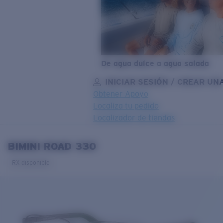
De agua dulce a agua salada
INICIAR SESIÓN / CREAR UN
Obtener Apoyo
Localiza tu pedido
Localizador de tiendas
OBJETIVO ACTUALIZADO
¡AGREGADO AL CARRITO!
BIMINI ROAD 330
RX disponible
Precio:
Sin cargo
Cantidad:
Precio:
Sin cargo