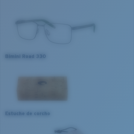
aventura.Características principales:- Estilos clásicos y
activos en titanio y Monel®- Resistentes y ligeras-
Resistentes a la corrosión y confiables
Nombre del modelo:
Bimini Road 330
Artículo n.°:
6A3005 300502 55-16
Color de la montura:
Gris Plomo Mate
Ajuste de la montura:
Estrecho
Bimini Road 330
Tamaño:
M
Curva base de las lentes:
Base 4
S
M
L
1. Ancho de la
1. Ancho de la
1. Ancho de la
montura:
montura:
montura:
126 mm
132 mm
136 mm
Estuche de corcho
2. Ancho del
2. Ancho del
2. Ancho del
puente:
puente:
puente:
16 mm
16 mm
16 mm