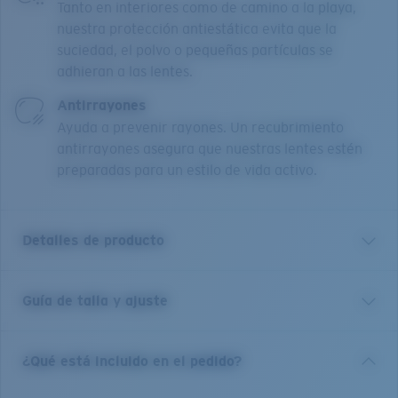
Tanto en interiores como de camino a la playa,
nuestra protección antiestática evita que la
suciedad, el polvo o pequeñas partículas se
adhieran a las lentes.
Antirrayones
Ayuda a prevenir rayones. Un recubrimiento
antirrayones asegura que nuestras lentes estén
preparadas para un estilo de vida activo.
Detalles de producto
Guía de talla y ajuste
Nuestra colección Bimini Road incluye estilos activos
clásicos con montura completa y media montura en
titanio y Monel®. Estas monturas duraderas y livianas
¿Qué está incluido en el pedido?
son resistentes a la corrosión y una opción confiable
para quienes aman una buena