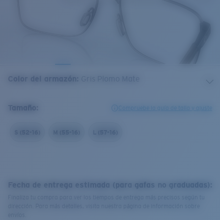
Color del armazón
:
Gris Plomo Mate
Tamaño:
Compruebe la guía de talla y ajuste
S (52-16)
M (55-16)
L (57-16)
Fecha de entrega estimada (para gafas no graduadas):
Finaliza tu compra para ver los tiempos de entrega más precisos según tu
dirección. Para más detalles, visita nuestra página de información sobre
envíos.