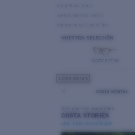
Metal Bimini Road
Acetato Mariana Trench
Material mixto Pacific Rise
NUESTRA SELECCIÓN
PACIFIC RISE 510
Costa Stories
Costa Stories
Descubre las novedades
COSTA
STORIES
Leer todos los artículos