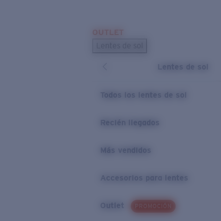
Skip to main content
OUTLET
BÚSQUEDAS POPULARES
Lentes de sol
Los lentes de sol más vendidos
Lentes de sol
Novedades en lentes de sol
ENLACES ÚTILES
Todos los lentes de sol
Preguntas frecuentes
Recién llegados
Política de garantía
Más vendidos
Accesorios para lentes
Outlet
PROMOCIÓN