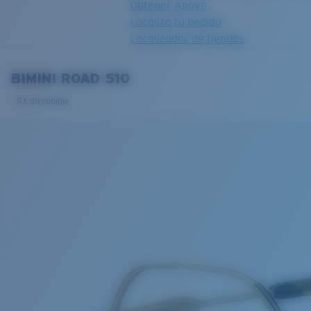
Obtener Apoyo
Localiza tu pedido
Localizador de tiendas
OBJETIVO ACTUALIZADO
¡AGREGADO AL CARRITO!
BIMINI ROAD 510
RX disponible
Precio:
Sin cargo
Cantidad:
Precio:
Sin cargo
Cantidad: