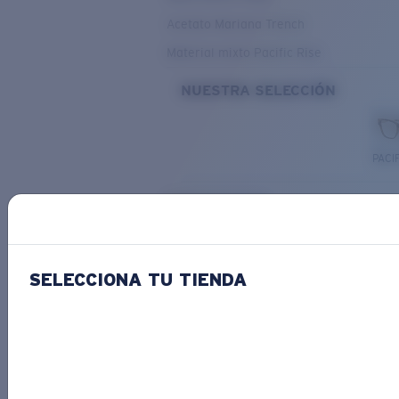
Acetato Mariana Trench
Material mixto Pacific Rise
NUESTRA SELECCIÓN
PACIF
Costa Stories
SELECCIONA TU TIENDA
Descubre las novedades
COSTA
STORIES
Leer todos los artículos