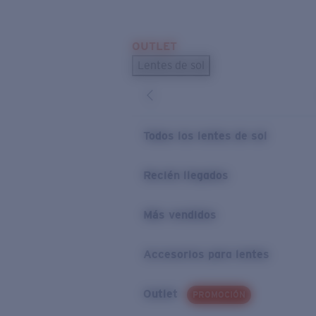
Skip to main content
OUTLET
BÚSQUEDAS POPULARES
Lentes de sol
Los lentes de sol más vendidos
Novedades en lentes de sol
ENLACES ÚTILES
Todos los lentes de sol
Preguntas frecuentes
Recién llegados
Política de garantía
Más vendidos
Accesorios para lentes
Outlet
PROMOCIÓN