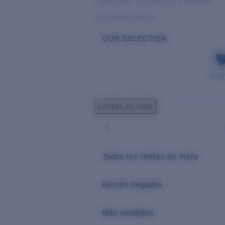
Condiciones con poca luz y nubladas
Actividades Diarias
OUR SELECTION
PILO
Lentes de vista
Todos los lentes de vista
Recién llegados
Más vendidos