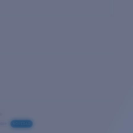
to
iable
NOVEDAD