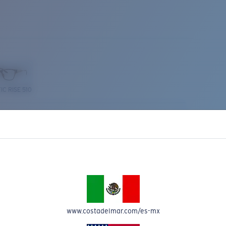
IC RISE 510
Costa Stories
www.costadelmar.com/es-mx