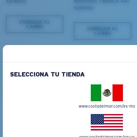
MARIANA TRENCH 410
$3799.00
$3319.00
AGREGAR AL
CARRO
AGREGAR AL
CARRO
XL
¿Se ajusta en las dos últimas posiciones?
SELECCIONA TU TIENDA
Es posible que necesite una montura
XL
.
MATERIAL RECICLADO
MATERIAL RECICLADO
OCEAN RIDGE 410
OCEAN RIDGE 400
www.costadelmar.com/es-mx
$3569.00
$3569.00
AGREGAR AL
AGREGAR AL
CARRO
CARRO