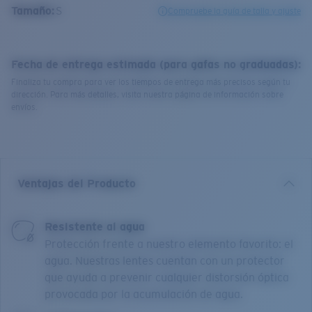
Tamaño:
S
Compruebe la guía de talla y ajuste
Fecha de entrega estimada (para gafas no graduadas):
Finaliza tu compra para ver los tiempos de entrega más precisos según tu
dirección. Para más detalles, visita nuestra página de información sobre
envíos.
Ventajas del Producto
Resistente al agua
Protección frente a nuestro elemento favorito: el
agua. Nuestras lentes cuentan con un protector
que ayuda a prevenir cualquier distorsión óptica
provocada por la acumulación de agua.