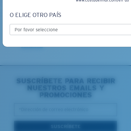
www.costadelmar.com/en-us
O ELIGE OTRO PAÍS
Envío gratis
Entrega estimada en 6 días hábiles para gafas no graduadas; y 16
días hábiles para gafas graduadas, a partir de la fecha de
recepción de confirmación de la receta
Descubre más
SUSCRÍBETE PARA RECIBIR
NUESTROS EMAILS Y
PROMOCIONES
*Dirección de correo electrónico
SUSCRÍBETE