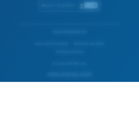
Mexico (Español)
WebID #
198660029
Aviso De Privacidad
Términos de Venta
Términos de Uso
© Costa Del Mar, Inc.
OTROS SITIOS DEL GRUPO