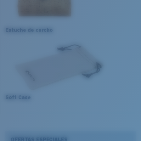
Ajuste de la montura:
Estrecho
Tamaño:
S
1. Ancho de la montura:
126 mm
Curva base de las lentes:
Base 4
2. Ancho del puente:
15 mm
Estuche de corcho
3. Ancho del lente:
55 mm
4. Altura del lente:
35.5 mm
5. Longitud de la patilla:
140 mm
Soft Case
OFERTAS ESPECIALES