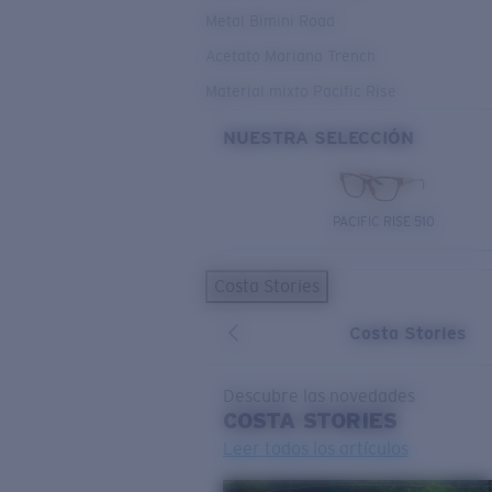
Metal Bimini Road
Acetato Mariana Trench
Material mixto Pacific Rise
NUESTRA SELECCIÓN
PACIFIC RISE 510
Costa Stories
Costa Stories
Descubre las novedades
COSTA
STORIES
Leer todos los artículos