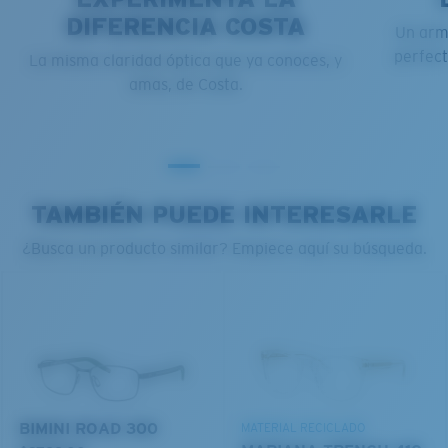
DIFERENCIA COSTA
Un arma
¿Se ajusta por completo?
perfect
La misma claridad óptica que ya conoces, y
Es posible que necesite una montura
pequeña
o
amas, de Costa.
mediana.
TAMBIÉN PUEDE INTERESARLE
¿Busca un producto similar? Empiece aquí su búsqueda.
M
L
¿Se ajusta en el centro?
Es posible que necesite una montura
mediana
o
grande
.
BIMINI ROAD 300
MATERIAL RECICLADO