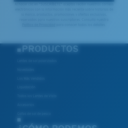
Al hacer clic en "SUSCRÍBETE" aceptas recibir nuestros correos
electrónicos con la información más reciente sobre historias de
la marca, productos, promociones y ofertas exclusivas,
reservadas para nuestros suscriptores. Consulta nuestra
Política de Privacidad
para conocer todos los detalles.
PRODUCTOS
Lentes de sol polarizados
Novedades
Los Más Vendidos
Liquidación
Todos los Lentes de Vista
Accesorios
Gafas de sol de pesca