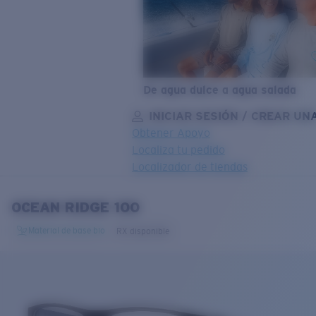
De agua dulce a agua salada
INICIAR SESIÓN / CREAR UN
Obtener Apoyo
Localiza tu pedido
Localizador de tiendas
OBJETIVO ACTUALIZADO
¡AGREGADO AL CARRITO!
OCEAN RIDGE 100
Material de base bio
RX disponible
Precio:
Sin cargo
Cantidad:
Precio:
Sin cargo