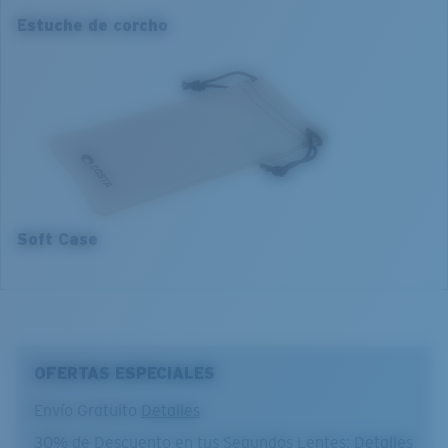
129 mm
133 mm
Estuche de corcho
2. Ancho del puente:
2. Ancho del puente:
16 mm
16 mm
3. Ancho del lente:
3. Ancho del lente:
53 mm
55 mm
4. Altura del lente:
4. Altura del lente:
36.9 mm
38.3 mm
5. Longitud de la patilla:
5. Longitud de la patilla:
145 mm
145 mm
Soft Case
OFERTAS ESPECIALES
Envío Gratuito
Detalles
30% de Descuento en tus Segundos Lentes:
Detalles