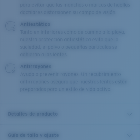
para evitar que las manchas o marcas de huellas
dactilares distorsionen su campo de visión.
Antiestático
Tanto en interiores como de camino a la playa,
nuestra protección antiestática evita que la
suciedad, el polvo o pequeñas partículas se
adhieran a las lentes.
Antirrayones
Ayuda a prevenir rayones. Un recubrimiento
antirrayones asegura que nuestras lentes estén
preparadas para un estilo de vida activo.
Detalles de producto
Guía de talla y ajuste
Nuestra colección Pacific Rise ofrece su propia ciencia