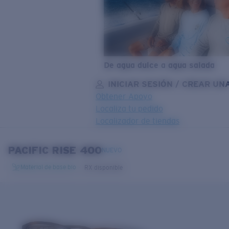
De agua dulce a agua salada
INICIAR SESIÓN / CREAR UN
Obtener Apoyo
Localiza tu pedido
Localizador de tiendas
OBJETIVO ACTUALIZADO
¡AGREGADO AL CARRITO!
PACIFIC RISE 400
NUEVO
Material de base bio
RX disponible
Precio:
Sin cargo
Cantidad:
Precio:
Sin cargo