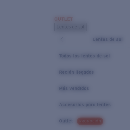
Skip to main content
OUTLET
BÚSQUEDAS POPULARES
Lentes de sol
Los lentes de sol más vendidos
Lentes de sol
Novedades en lentes de sol
ENLACES ÚTILES
Todos los lentes de sol
Preguntas frecuentes
Recién llegados
Política de garantía
Más vendidos
Accesorios para lentes
Outlet
PROMOCIÓN