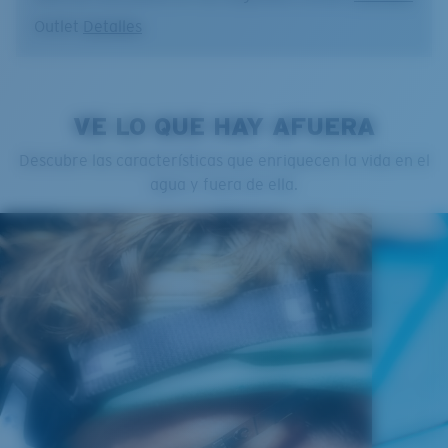
Outlet
Detalles
VE LO QUE HAY AFUERA
Descubre las características que enriquecen la vida en el
agua y fuera de ella.
Regular
Ajuste Regular
Un frontal de lente amplio diseñado para ajustarse a
rostros de tamaño regular.