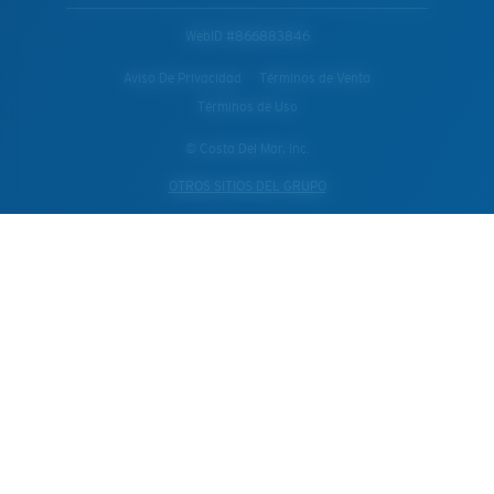
WebID #
866883846
Aviso De Privacidad
Términos de Venta
Términos de Uso
© Costa Del Mar, Inc.
OTROS SITIOS DEL GRUPO