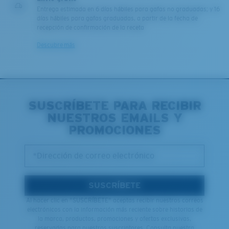
Entrega estimada en 6 días hábiles para gafas no graduadas; y 16
días hábiles para gafas graduadas, a partir de la fecha de
recepción de confirmación de la receta
Descubre más
SUSCRÍBETE PARA RECIBIR
NUESTROS EMAILS Y
PROMOCIONES
*Dirección de correo electrónico
SUSCRÍBETE
Al hacer clic en "SUSCRÍBETE" aceptas recibir nuestros correos
electrónicos con la información más reciente sobre historias de
la marca, productos, promociones y ofertas exclusivas,
reservadas para nuestros suscriptores. Consulta nuestra