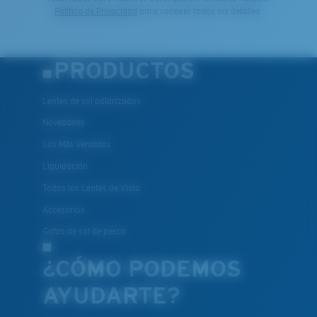
Política de Privacidad
para conocer todos los detalles.
PRODUCTOS
Lentes de sol polarizados
Novedades
Los Más Vendidos
Liquidación
Todos los Lentes de Vista
Accesorios
Gafas de sol de pesca
¿CÓMO PODEMOS
AYUDARTE?