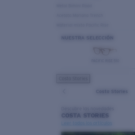
Metal Bimini Road
Acetato Mariana Trench
Material mixto Pacific Rise
NUESTRA SELECCIÓN
PACIFIC RISE 510
Costa Stories
Costa Stories
Descubre las novedades
COSTA
STORIES
Leer todos los artículos