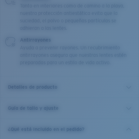
Tanto en interiores como de camino a la playa,
nuestra protección antiestática evita que la
suciedad, el polvo o pequeñas partículas se
adhieran a las lentes.
Antirrayones
Ayuda a prevenir rayones. Un recubrimiento
antirrayones asegura que nuestras lentes estén
preparadas para un estilo de vida activo.
Detalles de producto
Guía de talla y ajuste
Nuestra colección Pacific Rise ofrece su propia ciencia
al combinar titanio ligero y nuestro nailon Bio-Resin™.
Nombre del modelo:
Pacific Rise 410
¿Qué está incluido en el pedido?
Artículo n.°:
6A8013 801304 52-17