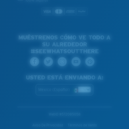
100% seguras
MUÉSTRENOS CÓMO VE TODO A
SU ALREDEDOR
#SEEWHATSOUTTHERE
USTED ESTÁ ENVIANDO A:
Mexico (Español)
WebID #
572085058
Aviso De Privacidad
Términos de Venta