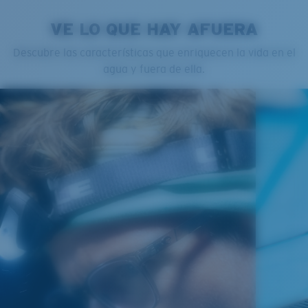
VE LO QUE HAY AFUERA
Descubre las características que enriquecen la vida en el
agua y fuera de ella.
Regular
Ajuste Regular
Un frontal de lente amplio diseñado para ajustarse a
rostros de tamaño regular.
Curva base 4 - Cobertura media
Monturas con cobertura y diseño envolvente medios
que valoran el estilo pero siguen ofreciendo el mejor