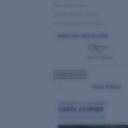
Metal Bimini Road
Acetato Mariana Trench
Material mixto Pacific Rise
NUESTRA SELECCIÓN
PACIFIC RISE 510
Costa Stories
Costa Stories
Descubre las novedades
COSTA
STORIES
Leer todos los artículos