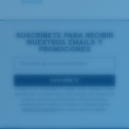
Descubre más
SUSCRÍBETE PARA RECIBIR
NUESTROS EMAILS Y
PROMOCIONES
*Dirección de correo electrónico
SUSCRÍBETE
Al hacer clic en "SUSCRÍBETE" aceptas recibir nuestros correos
electrónicos con la información más reciente sobre historias de
la marca, productos, promociones y ofertas exclusivas,
reservadas para nuestros suscriptores. Consulta nuestra
Política de Privacidad
para conocer todos los detalles.