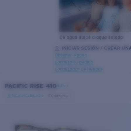
De agua dulce a agua salada
INICIAR SESIÓN / CREAR UN
Obtener Apoyo
Localiza tu pedido
Localizador de tiendas
OBJETIVO ACTUALIZADO
¡AGREGADO AL CARRITO!
PACIFIC RISE 410
NUEVO
Material de base bio
RX disponible
Precio:
Sin cargo
Cantidad:
Precio:
Sin cargo