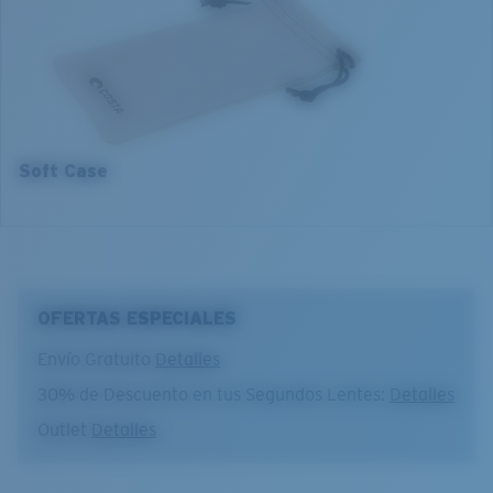
3. Ancho del lente:
3. Ancho del lente:
52 mm
54 mm
4. Altura del lente:
4. Altura del lente:
42.3 mm
40.7 mm
5. Longitud de la patilla:
5. Longitud de la patilla:
140 mm
140 mm
Soft Case
OFERTAS ESPECIALES
Envío Gratuito
Detalles
30% de Descuento en tus Segundos Lentes:
Detalles
Outlet
Detalles