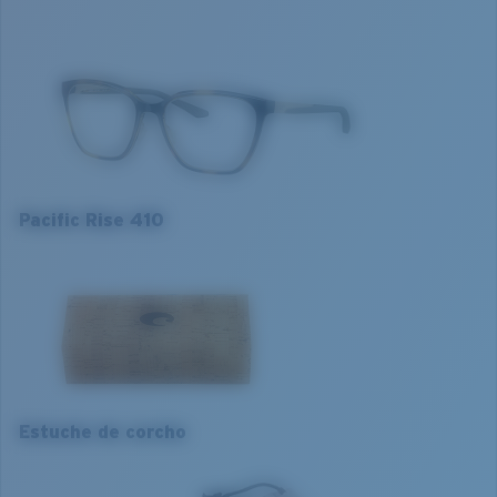
Color de la montura:
Carey Marrón
Ajuste de la montura:
Regular
Tamaño:
S
Curva base de las lentes:
Base 4
Pacific Rise 410
S
M
1. Ancho de la montura:
1. Ancho de la montura:
126 mm
130 mm
Estuche de corcho
2. Ancho del puente:
2. Ancho del puente:
17 mm
17 mm