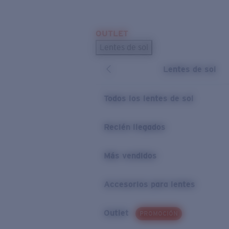
Skip to main content
OUTLET
BÚSQUEDAS POPULARES
Lentes de sol
Los lentes de sol más vendidos
Lentes de sol
Novedades en lentes de sol
ENLACES ÚTILES
Todos los lentes de sol
Preguntas frecuentes
Recién llegados
Política de garantía
Más vendidos
Accesorios para lentes
Outlet
PROMOCIÓN