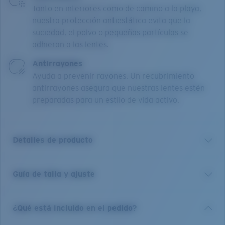
Tanto en interiores como de camino a la playa,
nuestra protección antiestática evita que la
suciedad, el polvo o pequeñas partículas se
adhieran a las lentes.
Antirrayones
Ayuda a prevenir rayones. Un recubrimiento
antirrayones asegura que nuestras lentes estén
preparadas para un estilo de vida activo.
Detalles de producto
Guía de talla y ajuste
Nuestra colección Pacific Rise ofrece su propia ciencia
al combinar titanio ligero y nuestro nailon Bio-
Resin™.La goma Hydrolite™ con motivos topográficos
¿Qué está incluido en el pedido?
se funde en las patillas de estas monturas para ofrecer
diseños clásicos con un ajuste extraordinariamente