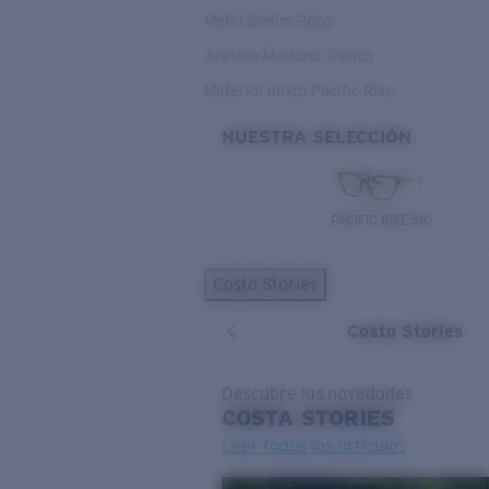
Metal Bimini Road
Acetato Mariana Trench
Material mixto Pacific Rise
NUESTRA SELECCIÓN
PACIFIC RISE 510
Costa Stories
Costa Stories
Descubre las novedades
COSTA
STORIES
Leer todos los artículos