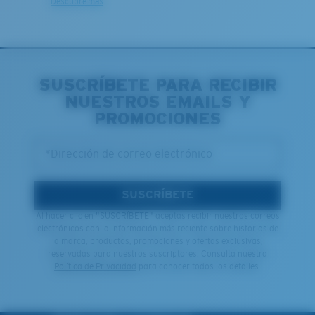
Descubre más
SUSCRÍBETE PARA RECIBIR
NUESTROS EMAILS Y
PROMOCIONES
*Dirección de correo electrónico
SUSCRÍBETE
Al hacer clic en "SUSCRÍBETE" aceptas recibir nuestros correos
electrónicos con la información más reciente sobre historias de
la marca, productos, promociones y ofertas exclusivas,
reservadas para nuestros suscriptores. Consulta nuestra
Política de Privacidad
para conocer todos los detalles.