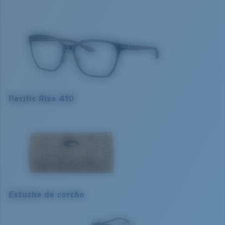
cómodo.
Nombre del modelo:
Pacific Rise 410
Artículo n.°:
6A8013 801301 54-18
Color de la montura:
Negro
Ajuste de la montura:
Regular
Tamaño:
M
Curva base de las lentes:
Base 4
Pacific Rise 410
S
M
1. Ancho de la montura:
1. Ancho de la montura:
126 mm
130 mm
Estuche de corcho
2. Ancho del puente:
2. Ancho del puente:
17 mm
17 mm