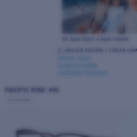
De agua dulce a agua salada
INICIAR SESIÓN / CREAR UN
Obtener Apoyo
Localiza tu pedido
Localizador de tiendas
OBJETIVO ACTUALIZADO
¡AGREGADO AL CARRITO!
PACIFIC RISE 410
RX disponible
Precio:
Sin cargo
Cantidad:
Precio:
Sin cargo