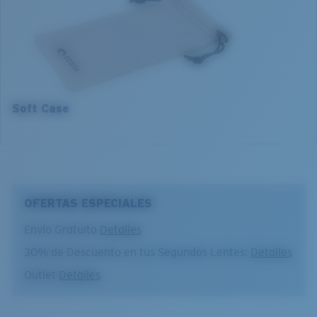
3. Ancho del lente:
3. Ancho del lente:
52 mm
54 mm
4. Altura del lente:
4. Altura del lente:
42.3 mm
40.7 mm
5. Longitud de la patilla:
5. Longitud de la patilla:
140 mm
140 mm
Soft Case
OFERTAS ESPECIALES
Envío Gratuito
Detalles
30% de Descuento en tus Segundos Lentes:
Detalles
Outlet
Detalles