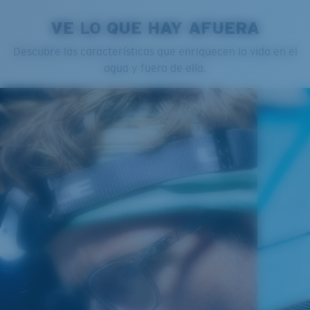
VE LO QUE HAY AFUERA
Descubre las características que enriquecen la vida en el
agua y fuera de ella.
Regular
Ajuste Regular
Un frontal de lente amplio diseñado para ajustarse a
rostros de tamaño regular.
Curva base 4 - Cobertura media
Monturas con cobertura y diseño envolvente medios
que valoran el estilo pero siguen ofreciendo el mejor