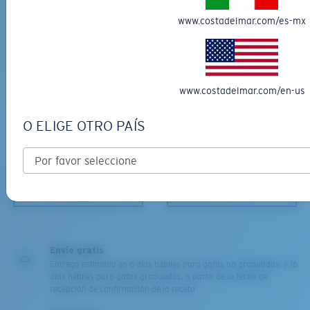
www.costadelmar.com/es-mx
www.costadelmar.com/en-us
MATERIAL RECICLADO
MATERIAL RECICLADO
OCEAN RIDGE 400
OCEAN RIDGE 410
XL
O ELIGE OTRO PAÍS
$3569.00
$3569.00
¿Se ajusta en las dos últimas posiciones?
Es posible que necesite una montura
XL
.
AGREGAR AL
AGREGAR AL
CARRO
CARRO
Envío gratis
Entrega estimada en 6 días hábiles para gafas no graduadas; y 16
días hábiles para gafas graduadas, a partir de la fecha de
recepción de confirmación de la receta