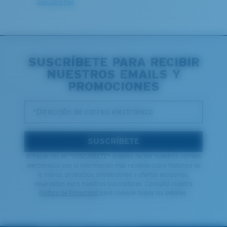
Descubre más
SUSCRÍBETE PARA RECIBIR
NUESTROS EMAILS Y
PROMOCIONES
*Dirección de correo electrónico
SUSCRÍBETE
Al hacer clic en "SUSCRÍBETE" aceptas recibir nuestros correos
electrónicos con la información más reciente sobre historias de
la marca, productos, promociones y ofertas exclusivas,
reservadas para nuestros suscriptores. Consulta nuestra
Política de Privacidad
para conocer todos los detalles.