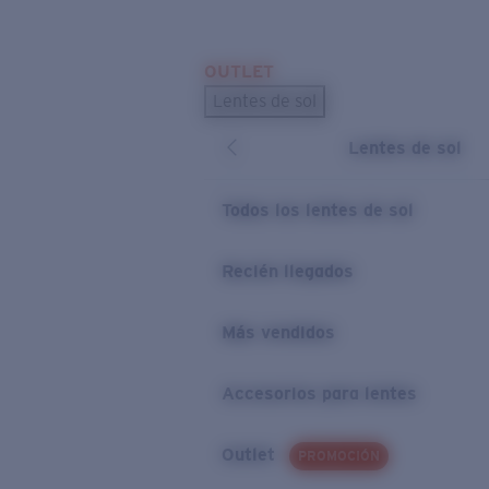
Skip to main content
OUTLET
BÚSQUEDAS POPULARES
Lentes de sol
Los lentes de sol más vendidos
Lentes de sol
Novedades en lentes de sol
ENLACES ÚTILES
Todos los lentes de sol
Preguntas frecuentes
Recién llegados
Política de garantía
Más vendidos
Accesorios para lentes
Outlet
PROMOCIÓN