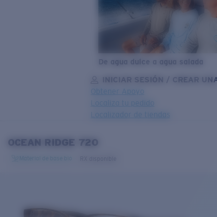
De agua dulce a agua salada
INICIAR SESIÓN / CREAR UN
Obtener Apoyo
Localiza tu pedido
Localizador de tiendas
OBJETIVO ACTUALIZADO
¡AGREGADO AL CARRITO!
OCEAN RIDGE 720
Material de base bio
RX disponible
Precio:
Sin cargo
Cantidad:
Precio:
Sin cargo