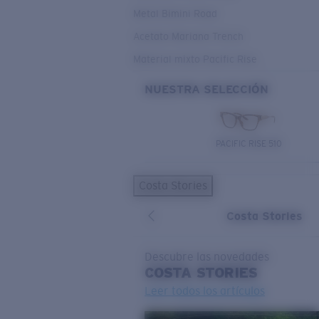
Metal Bimini Road
Acetato Mariana Trench
Material mixto Pacific Rise
NUESTRA SELECCIÓN
PACIFIC RISE 510
Costa Stories
Costa Stories
Descubre las novedades
COSTA
STORIES
Leer todos los artículos