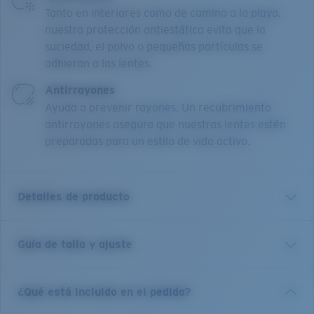
Tanto en interiores como de camino a la playa,
nuestra protección antiestática evita que la
suciedad, el polvo o pequeñas partículas se
adhieran a las lentes.
Antirrayones
Ayuda a prevenir rayones. Un recubrimiento
antirrayones asegura que nuestras lentes estén
preparadas para un estilo de vida activo.
Detalles de producto
Guía de talla y ajuste
Nuestra colección Ocean Ridge se ha creado para los
que se mueven, con armazones activos ligeros y de
gran ajuste, fabricados con nuestro nylon Bio-Resin™.
¿Qué está incluido en el pedido?
El material es resistente, lo que permite que los
armazones mantengan su forma en climas cálidos y