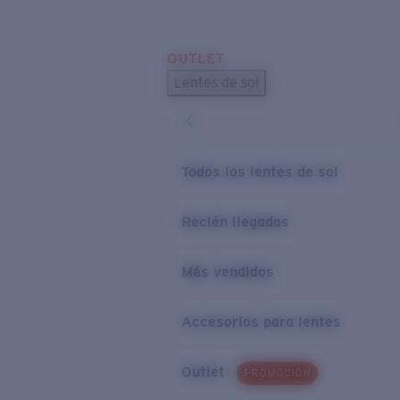
Skip to main content
OUTLET
BÚSQUEDAS POPULARES
Lentes de sol
Los lentes de sol más vendidos
Novedades en lentes de sol
ENLACES ÚTILES
Todos los lentes de sol
Preguntas frecuentes
Recién llegados
Política de garantía
Más vendidos
Accesorios para lentes
Outlet
PROMOCIÓN