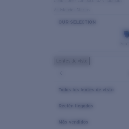
Condiciones con poca luz y nubladas
Actividades Diarias
OUR SELECTION
PILO
Lentes de vista
Todos los lentes de vista
Recién llegados
Más vendidos