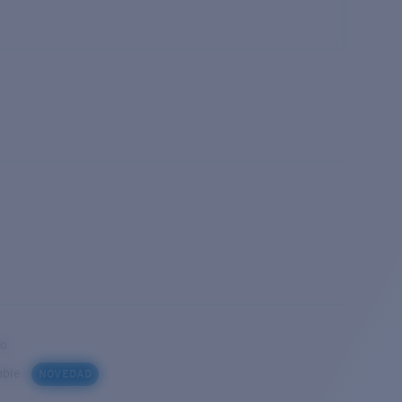
to
iable
NOVEDAD