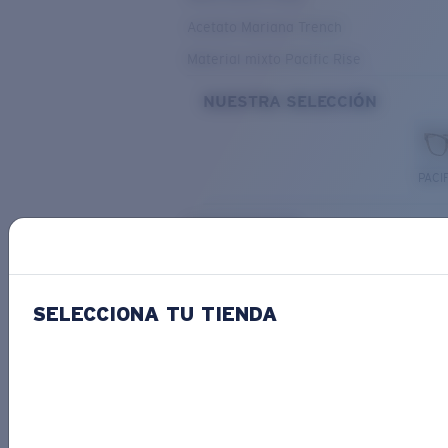
Acetato Mariana Trench
Material mixto Pacific Rise
NUESTRA SELECCIÓN
PACIF
Costa Stories
SELECCIONA TU TIENDA
Descubre las novedades
COSTA
STORIES
Leer todos los artículos