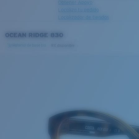
Obtener Apoyo
Localiza tu pedido
Localizador de tiendas
OBJETIVO ACTUALIZADO
¡AGREGADO AL CARRITO!
OCEAN RIDGE 830
Material de base bio
RX disponible
Precio:
Sin cargo
Cantidad:
Precio:
Sin cargo
Cantidad: