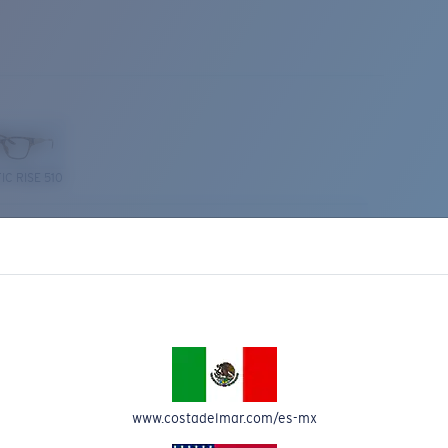
IC RISE 510
Costa Stories
www.costadelmar.com/es-mx