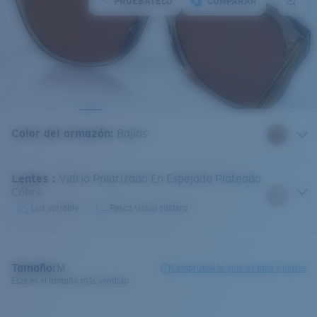
PRUÉBATELO
COMPARAR
Color del armazón
:
Bajíos
Lentes
:
Vidrio Polarizado En Espejado Plateado
Cobre
Luz variable
Pesca visual costera
Tamaño:
M
Compruebe la guía de talla y ajuste
Este es el tamaño más vendido