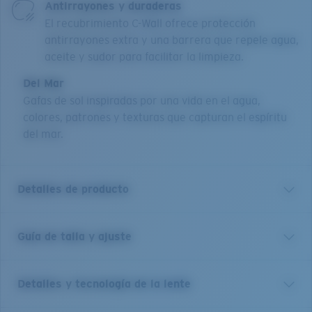
Antirrayones y duraderas
El recubrimiento C-Wall ofrece protección
antirrayones extra y una barrera que repele agua,
aceite y sudor para facilitar la limpieza.
Del Mar
Gafas de sol inspiradas por una vida en el agua,
colores, patrones y texturas que capturan el espíritu
del mar.
Detalles de producto
Guía de talla y ajuste
Inspirado en las marismas protegidas que componen la
mitad del terreno en la isla que comparte su nombre,
el Catherine es un armazón refinado y perfecto que
Detalles y tecnología de la lente
ofrece una elegancia natural. Con sutiles cristales de
ojo de gato y diseños de varillas con núcleo de