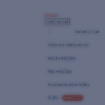
Skip to main content
OUTLET
BÚSQUEDAS POPULARES
Lentes de sol
Los lentes de sol más vendidos
Lentes de sol
Novedades en lentes de sol
ENLACES ÚTILES
Todos los lentes de sol
Preguntas frecuentes
Recién llegados
Política de garantía
Más vendidos
Accesorios para lentes
Outlet
PROMOCIÓN