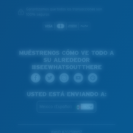
Garantizamos que todas las transacciones son
100% seguras
MUÉSTRENOS CÓMO VE TODO A
SU ALREDEDOR
#SEEWHATSOUTTHERE
USTED ESTÁ ENVIANDO A:
Mexico (Español)
WebID #
202591657