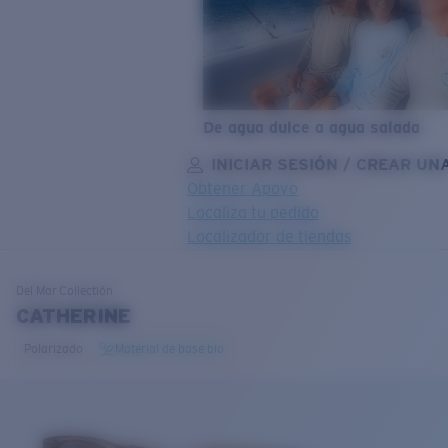
De agua dulce a agua salada
INICIAR SESIÓN / CREAR UN
Obtener Apoyo
Localiza tu pedido
Localizador de tiendas
OBJETIVO ACTUALIZADO
¡AGREGADO AL CARRITO!
Del Mar
Collectión
CATHERINE
Polarizado
Material de base bio
Precio:
Sin cargo
Cantidad:
Precio:
Sin cargo