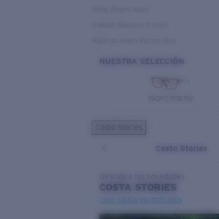
Metal Bimini Road
Acetato Mariana Trench
Material mixto Pacific Rise
NUESTRA SELECCIÓN
PACIFIC RISE 510
Costa Stories
Costa Stories
Descubre las novedades
COSTA
STORIES
Leer todos los artículos