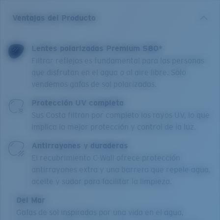
Ventajas del Producto
Lentes polarizadas Premium 580*
Filtrar reflejos es fundamental para las personas
que disfrutan en el agua o al aire libre. Solo
vendemos gafas de sol polarizadas.
Protección UV completa
Sus Costa filtran por completo los rayos UV, lo que
implica la mejor protección y control de la luz.
Antirrayones y duraderas
El recubrimiento C-Wall ofrece protección
antirrayones extra y una barrera que repele agua,
aceite y sudor para facilitar la limpieza.
Del Mar
Gafas de sol inspiradas por una vida en el agua,