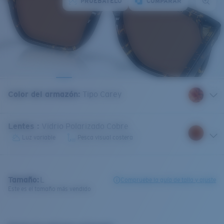
PRUÉBATELO
COMPARAR
Color del armazón
:
Tipo Carey
Lentes
:
Vidrio Polarizado Cobre
Luz variable
Pesca visual costera
Tamaño:
L
Compruebe la guía de talla y ajuste
Este es el tamaño más vendido