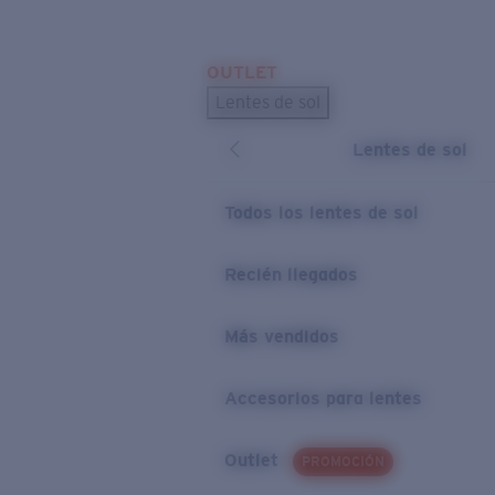
Skip to main content
OUTLET
BÚSQUEDAS POPULARES
Lentes de sol
Los lentes de sol más vendidos
Lentes de sol
Novedades en lentes de sol
ENLACES ÚTILES
Todos los lentes de sol
Preguntas frecuentes
Recién llegados
Política de garantía
Más vendidos
Accesorios para lentes
Outlet
PROMOCIÓN