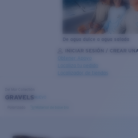
De agua dulce a agua salada
INICIAR SESIÓN / CREAR UN
Obtener Apoyo
Localiza tu pedido
Localizador de tiendas
OBJETIVO ACTUALIZADO
¡AGREGADO AL CARRITO!
Del Mar
Collectión
GRAVELS
NUEVO
Polarizado
Material de base bio
Precio:
Sin cargo
Cantidad:
Precio:
Sin cargo