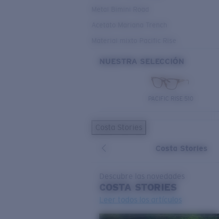
Metal Bimini Road
Acetato Mariana Trench
Material mixto Pacific Rise
NUESTRA SELECCIÓN
PACIFIC RISE 510
Costa Stories
Costa Stories
Descubre las novedades
COSTA
STORIES
Leer todos los artículos