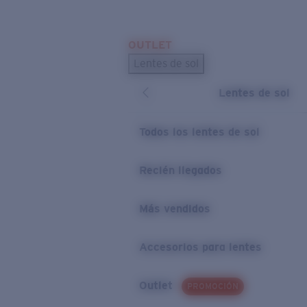
Skip to main content
OUTLET
BÚSQUEDAS POPULARES
Lentes de sol
Los lentes de sol más vendidos
Lentes de sol
Novedades en lentes de sol
ENLACES ÚTILES
Todos los lentes de sol
Preguntas frecuentes
Recién llegados
Política de garantía
Más vendidos
Accesorios para lentes
Outlet
PROMOCIÓN