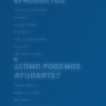
PRODUCTOS
Es posible que necesite una montura
XL
.
®
Lentes de sol polarizados
ENLACE MOLECULAR C-WALL
ESPEJO (OPCIONAL)
Novedades
LENTE DE POLICARBONATO
Los Más Vendidos
POLARIZED FILM
Liquidación
LENTE DE POLICARBONATO
®
ENLACE MOLECULAR C-WALL
Todos los Lentes de Vista
Accesorios
Gafas de sol de pesca
¿CÓMO PODEMOS
AYUDARTE?
Obtener asistencia
Estado de mi Pedido
Devoluciones
Liviano y Resistente a los impactos