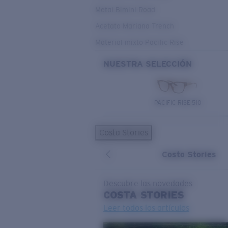
Metal Bimini Road
Acetato Mariana Trench
Material mixto Pacific Rise
NUESTRA SELECCIÓN
PACIFIC RISE 510
Costa Stories
Costa Stories
Descubre las novedades
COSTA
STORIES
Leer todos los artículos