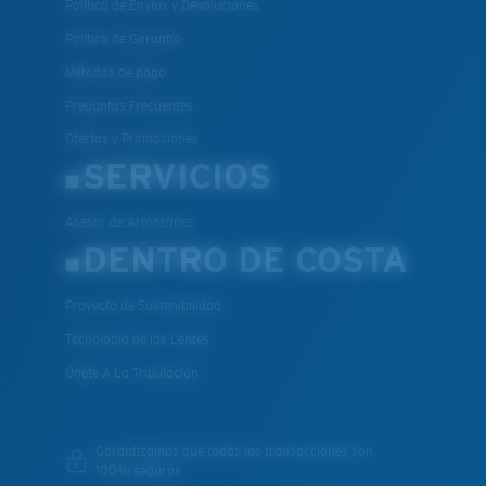
Política de Envíos y Devoluciones
El policarbonato son las opciones de material para
Política de Garantía
lentes más livianas y duraderas
Métodos de pago
®
C-WALL
es un enlace molecular resistente a los
Preguntas Frecuentes
rayones
Ofertas y Promociones
SERVICIOS
PATENTE DE EE. UU. N.º 7.506.977
Asesor de Armazones
DENTRO DE COSTA
Proyecto de Sostenibilidad
Tecnología de las Lentes
Únete A La Tripulación
Garantizamos que todas las transacciones son
100% seguras