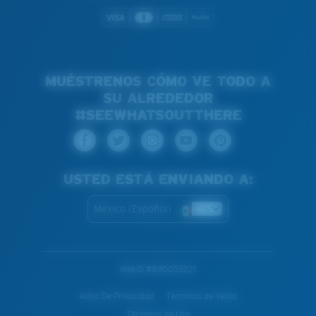
MUÉSTRENOS CÓMO VE TODO A
SU ALREDEDOR
#SEEWHATSOUTTHERE
USTED ESTÁ ENVIANDO A:
Mexico (Español)
WebID #
890055221
Aviso De Privacidad
Términos de Venta
Términos de Uso