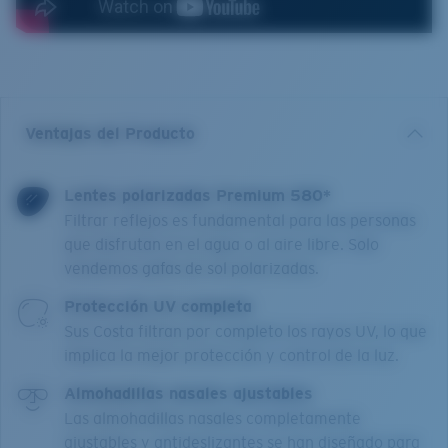
Ventajas del Producto
Lentes polarizadas Premium 580*
Filtrar reflejos es fundamental para las personas
que disfrutan en el agua o al aire libre. Solo
vendemos gafas de sol polarizadas.
Protección UV completa
Sus Costa filtran por completo los rayos UV, lo que
implica la mejor protección y control de la luz.
Almohadillas nasales ajustables
Las almohadillas nasales completamente
ajustables y antideslizantes se han diseñado para