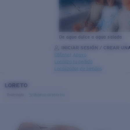
De agua dulce a agua salada
INICIAR SESIÓN / CREAR UN
Obtener Apoyo
Localiza tu pedido
Localizador de tiendas
OBJETIVO ACTUALIZADO
¡AGREGADO AL CARRITO!
LORETO
Polarizado
Material de base bio
Precio:
Sin cargo
Cantidad:
Precio:
Sin cargo