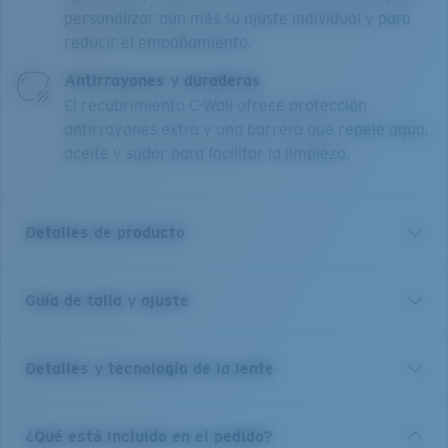
personalizar aún más su ajuste individual y para
reducir el empañamiento.
Antirrayones y duraderas
El recubrimiento C-Wall ofrece protección
antirrayones extra y una barrera que repele agua,
aceite y sudor para facilitar la limpieza.
Detalles de producto
Guía de talla y ajuste
Las gafas de sol Loreto de costa, nombradas como el
pequeño y relajado pueblo en el Mar de Cortés,
cuentan con una montura completa y son ideales para
Detalles y tecnología de la lente
aventuras. Estas gafas de sol para hombre o mujer
polarizadas, resistentes y versátiles están a la altura
de cualquier amante de la playa o viajero, ya sea junto
Espejado plateado cobre
¿Qué está incluido en el pedido?
a los acantilados que les dan nombre o en cualquier