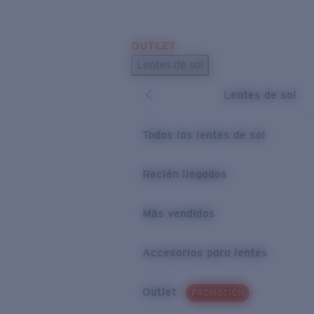
Skip to main content
OUTLET
BÚSQUEDAS POPULARES
Lentes de sol
Los lentes de sol más vendidos
Lentes de sol
Novedades en lentes de sol
ENLACES ÚTILES
Todos los lentes de sol
Preguntas frecuentes
Recién llegados
Política de garantía
Más vendidos
Accesorios para lentes
Outlet
PROMOCIÓN