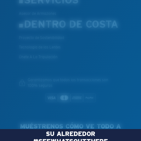
SERVICIOS
Asesor de Armazones
DENTRO DE COSTA
Proyecto de Sostenibilidad
Tecnología de las Lentes
Únete A La Tripulación
Garantizamos que todas las transacciones son
100% seguras
MUÉSTRENOS CÓMO VE TODO A
SU ALREDEDOR