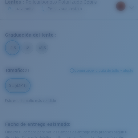
Lentes
:
Policarbonato Polarizado Cobre
Luz variable
Pesca visual costera
Graduación del lente
:
+1.5
+2
+2.5
Tamaño:
XL
Compruebe la guía de talla y ajuste
XL (62-11)
Este es el tamaño más vendido
Fecha de entrega estimada:
Finaliza tu compra para ver los tiempos de entrega más precisos según tu
dirección. Para más detalles, visita nuestra página de información sobre