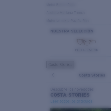
Metal Bimini Road
Acetato Mariana Trench
Material mixto Pacific Rise
NUESTRA SELECCIÓN
PACIFIC RISE 510
Costa Stories
Costa Stories
Descubre las novedades
COSTA
STORIES
Leer todos los artículos