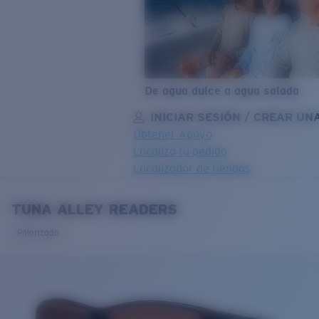
De agua dulce a agua salada
INICIAR SESIÓN / CREAR UN
Obtener Apoyo
Localiza tu pedido
Localizador de tiendas
OBJETIVO ACTUALIZADO
¡AGREGADO AL CARRITO!
TUNA ALLEY READERS
Polarizado
Precio:
Sin cargo
Cantidad:
Precio:
Sin cargo