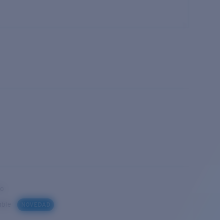
to
iable
NOVEDAD