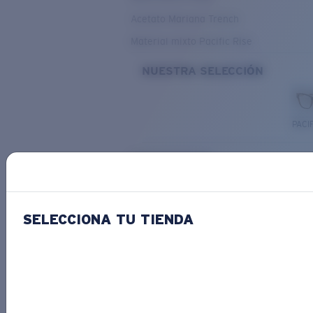
Acetato Mariana Trench
Material mixto Pacific Rise
NUESTRA SELECCIÓN
PACIF
Costa Stories
SELECCIONA TU TIENDA
Descubre las novedades
COSTA
STORIES
Leer todos los artículos