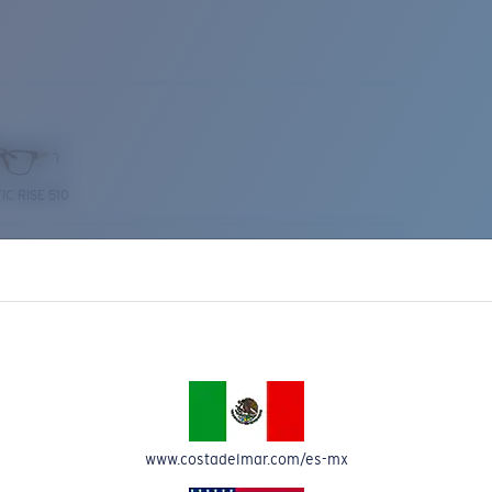
IC RISE 510
Costa Stories
www.costadelmar.com/es-mx