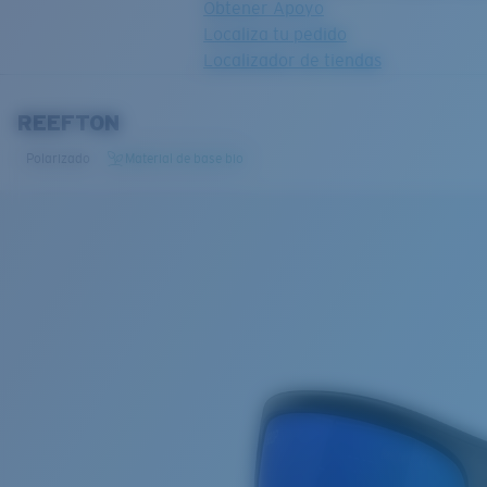
Obtener Apoyo
Localiza tu pedido
Localizador de tiendas
OBJETIVO ACTUALIZADO
¡AGREGADO AL CARRITO!
REEFTON
Polarizado
Material de base bio
Precio:
Sin cargo
Cantidad:
Precio:
Sin cargo
Cantidad: