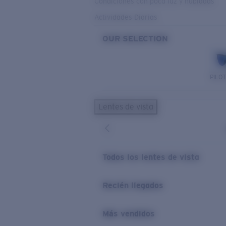
Condiciones con poca luz y nubladas
Actividades Diarias
OUR SELECTION
PILO
Lentes de vista
Todos los lentes de vista
Recién llegados
Más vendidos