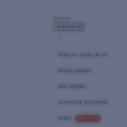
Skip to main content
OUTLET
BÚSQUEDAS POPULARES
Lentes de sol
Los lentes de sol más vendidos
Novedades en lentes de sol
ENLACES ÚTILES
Todos los lentes de sol
Preguntas frecuentes
Recién llegados
Política de garantía
Más vendidos
Accesorios para lentes
Outlet
PROMOCIÓN