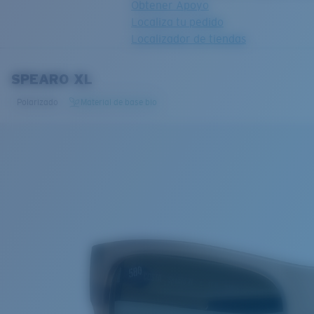
Obtener Apoyo
Localiza tu pedido
Localizador de tiendas
OBJETIVO ACTUALIZADO
¡AGREGADO AL CARRITO!
SPEARO XL
Polarizado
Material de base bio
Precio:
Sin cargo
Cantidad:
Precio:
Sin cargo
Cantidad: