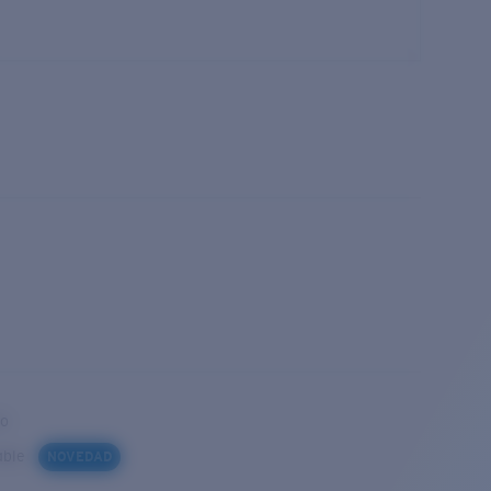
to
iable
NOVEDAD