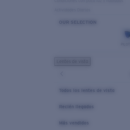
Condiciones con poca luz y nubladas
Actividades Diarias
OUR SELECTION
PILO
Lentes de vista
Todos los lentes de vista
Recién llegados
Más vendidos