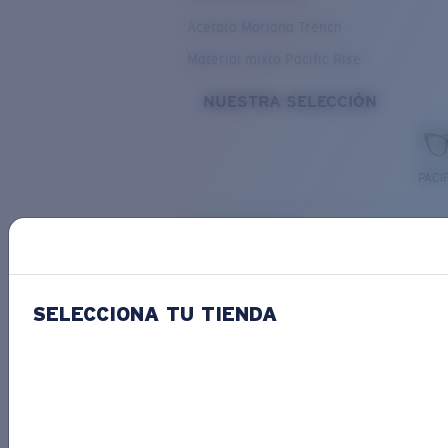
Acetato Mariana Trench
Material mixto Pacific Rise
NUESTRA SELECCIÓN
PACIF
Costa Stories
SELECCIONA TU TIENDA
Descubre las novedades
COSTA
STORIES
Leer todos los artículos