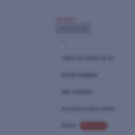
Skip to main content
OUTLET
BÚSQUEDAS POPULARES
Lentes de sol
Los lentes de sol más vendidos
Novedades en lentes de sol
ENLACES ÚTILES
Todos los lentes de sol
Preguntas frecuentes
Recién llegados
Política de garantía
Más vendidos
Accesorios para lentes
Outlet
PROMOCIÓN