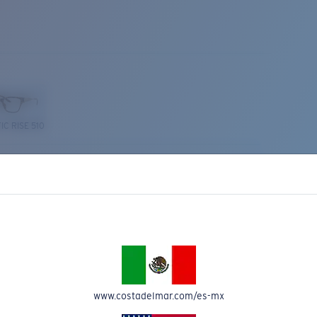
IC RISE 510
Costa Stories
www.costadelmar.com/es-mx