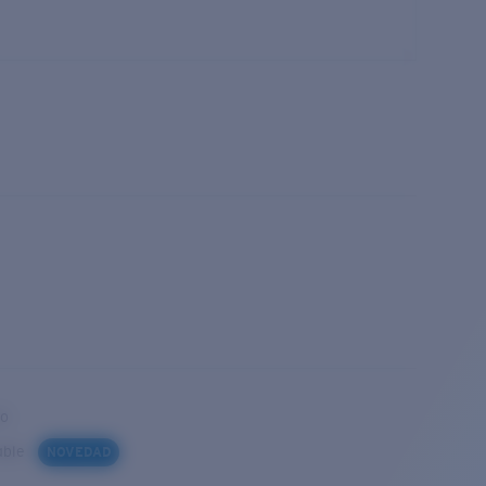
to
iable
NOVEDAD