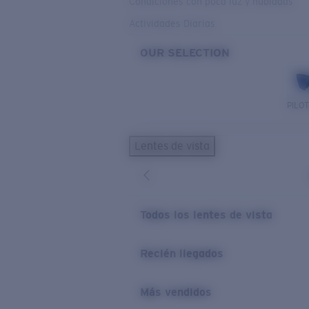
Condiciones con poca luz y nubladas
Actividades Diarias
OUR SELECTION
PILO
Lentes de vista
Todos los lentes de vista
Recién llegados
Más vendidos