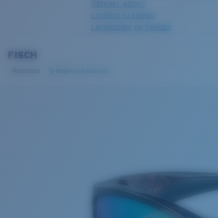
Obtener Apoyo
Localiza tu pedido
Localizador de tiendas
OBJETIVO ACTUALIZADO
¡AGREGADO AL CARRITO!
FISCH
Polarizado
Material de base bio
Precio:
Sin cargo
Cantidad:
Precio:
Sin cargo
Cantidad: