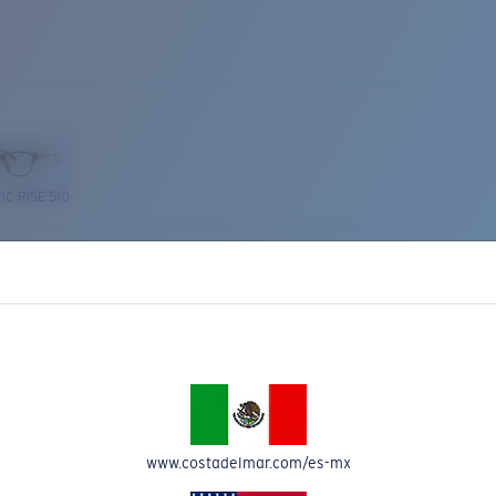
IC RISE 510
Costa Stories
www.costadelmar.com/es-mx