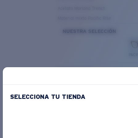
Acetato Mariana Trench
Material mixto Pacific Rise
NUESTRA SELECCIÓN
PACIF
Costa Stories
SELECCIONA TU TIENDA
Descubre las novedades
COSTA
STORIES
Leer todos los artículos