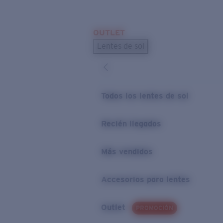
Skip to main content
OUTLET
BÚSQUEDAS POPULARES
Lentes de sol
Los lentes de sol más vendidos
Novedades en lentes de sol
ENLACES ÚTILES
Todos los lentes de sol
Preguntas frecuentes
Recién llegados
Política de garantía
Más vendidos
Accesorios para lentes
Outlet
PROMOCIÓN