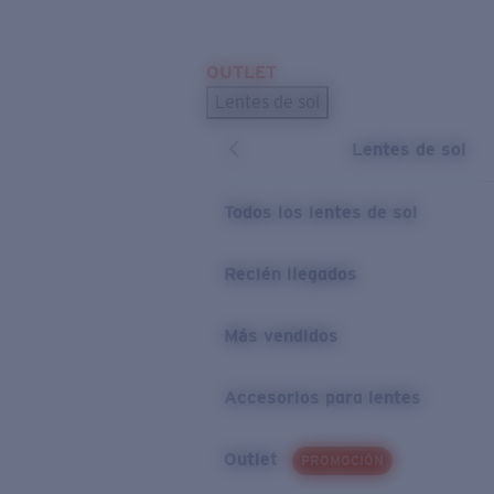
Skip to main content
OUTLET
BÚSQUEDAS POPULARES
Lentes de sol
Los lentes de sol más vendidos
Lentes de sol
Novedades en lentes de sol
ENLACES ÚTILES
Todos los lentes de sol
Preguntas frecuentes
Recién llegados
Política de garantía
Más vendidos
Accesorios para lentes
Outlet
PROMOCIÓN