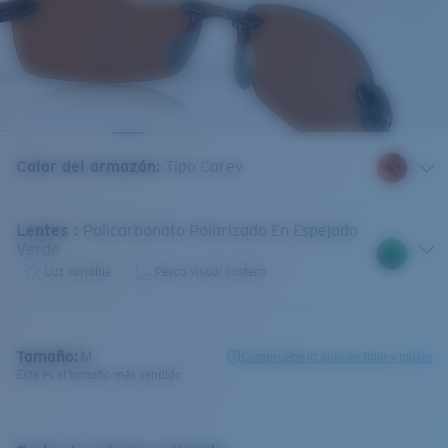
Color del armazón
:
Tipo Carey
Lentes
:
Policarbonato Polarizado En Espejado
Verde
Luz variable
Pesca visual costera
Tamaño:
M
Compruebe la guía de talla y ajuste
Este es el tamaño más vendido