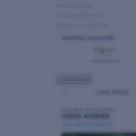
Metal Bimini Road
Acetato Mariana Trench
Material mixto Pacific Rise
NUESTRA SELECCIÓN
PACIFIC RISE 510
Costa Stories
Costa Stories
Descubre las novedades
COSTA
STORIES
Leer todos los artículos