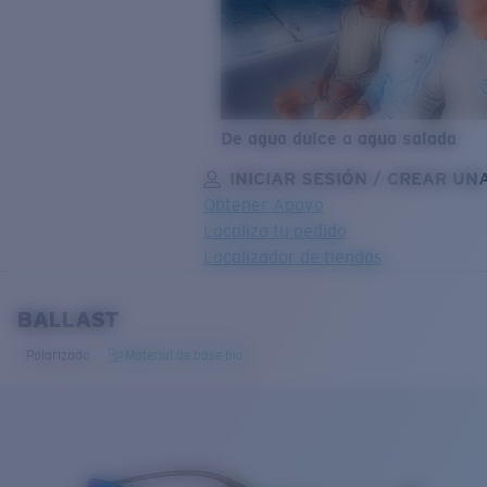
De agua dulce a agua salada
INICIAR SESIÓN / CREAR UN
Obtener Apoyo
Localiza tu pedido
Localizador de tiendas
OBJETIVO ACTUALIZADO
¡AGREGADO AL CARRITO!
BALLAST
Polarizado
Material de base bio
Precio:
Sin cargo
Cantidad:
Precio:
Sin cargo