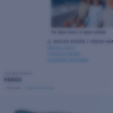
De agua dulce a agua salada
INICIAR SESIÓN / CREAR UN
Obtener Apoyo
Localiza tu pedido
Localizador de tiendas
OBJETIVO ACTUALIZADO
¡AGREGADO AL CARRITO!
Untangled
Collectión
PARGO
Polarizado
Material Reciclado
Precio:
Sin cargo
Cantidad:
Precio:
Sin cargo