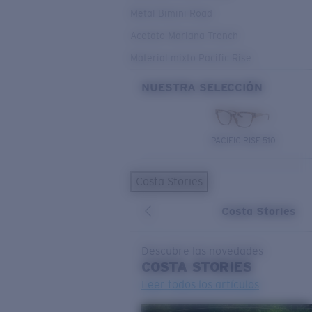
Metal Bimini Road
Acetato Mariana Trench
Material mixto Pacific Rise
NUESTRA SELECCIÓN
PACIFIC RISE 510
Costa Stories
Costa Stories
Descubre las novedades
COSTA
STORIES
Leer todos los artículos