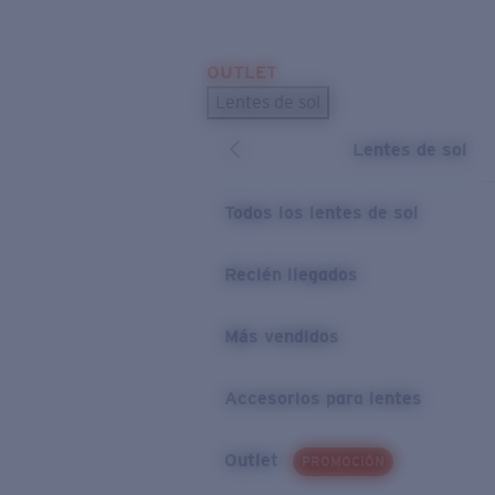
Skip to main content
OUTLET
BÚSQUEDAS POPULARES
Lentes de sol
Los lentes de sol más vendidos
Lentes de sol
Novedades en lentes de sol
ENLACES ÚTILES
Todos los lentes de sol
Preguntas frecuentes
Recién llegados
Política de garantía
Más vendidos
Accesorios para lentes
Outlet
PROMOCIÓN