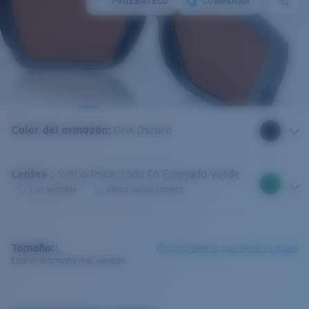
PRUÉBATELO
COMPARAR
Color del armazón
:
Gris Oscuro
Lentes
:
Vidrio Polarizado En Espejado Verde
Luz variable
Pesca visual costera
Tamaño:
L
Compruebe la guía de talla y ajuste
Este es el tamaño más vendido