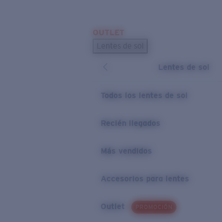
Skip to main content
OUTLET
BÚSQUEDAS POPULARES
Lentes de sol
Los lentes de sol más vendidos
Lentes de sol
Novedades en lentes de sol
ENLACES ÚTILES
Todos los lentes de sol
Preguntas frecuentes
Recién llegados
Política de garantía
Más vendidos
Accesorios para lentes
Outlet
PROMOCIÓN