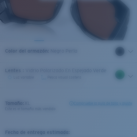
Color del armazón
:
Negro Perla
Lentes
:
Vidrio Polarizado En Espejado Verde
Luz variable
Pesca visual costera
Tamaño:
XL
Compruebe la guía de talla y ajuste
Este es el tamaño más vendido
Fecha de entrega estimada: