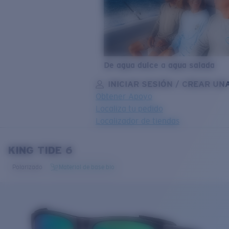
De agua dulce a agua salada
INICIAR SESIÓN / CREAR UN
Obtener Apoyo
Localiza tu pedido
Localizador de tiendas
OBJETIVO ACTUALIZADO
¡AGREGADO AL CARRITO!
KING TIDE 6
Polarizado
Material de base bio
Precio:
Sin cargo
Cantidad:
Precio:
Sin cargo