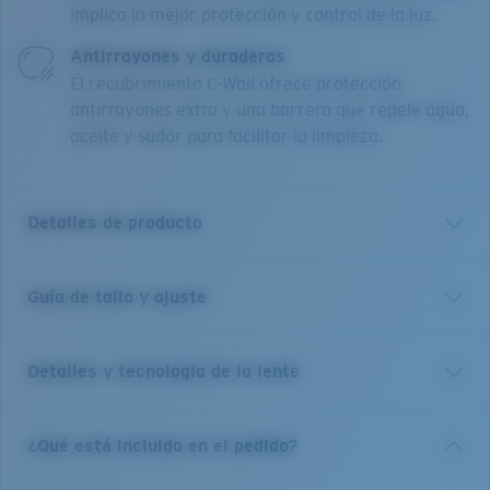
implica la mejor protección y control de la luz.
Antirrayones y duraderas
El recubrimiento C-Wall ofrece protección
antirrayones extra y una barrera que repele agua,
aceite y sudor para facilitar la limpieza.
Detalles de producto
Guía de talla y ajuste
En la naturaleza, una marea real (o “King Tide”)
necesita de la alineación perfecta de la Tierra y la
Luna para crear vistas y oportunidades únicas en la
Detalles y tecnología de la lente
vida para los navegantes. Al igual que su homónimo, el
King Tide 6 está diseñado para darte la máxima
ventaja en el agua. ​
Espejado verde
¿Qué está incluido en el pedido?
Visión y contraste mejorados para pescar en la costa y en
Hecho para los navegantes que exigen alto