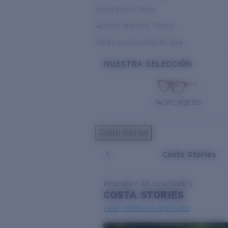
Metal Bimini Road
Acetato Mariana Trench
Material mixto Pacific Rise
NUESTRA SELECCIÓN
PACIFIC RISE 510
Costa Stories
Costa Stories
Descubre las novedades
COSTA
STORIES
Leer todos los artículos