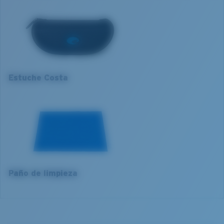
Ajuste de la montura:
Regular
1. Ancho de la montura:
132 mm
Tamaño:
M
Curva base de las lentes:
Base 8 Decentered
2. Ancho del puente:
17 mm
Categoría de lentes:
3P
3. Ancho del lente:
60 mm
Estuche Costa
4. Altura del lente:
41.4 mm
5. Longitud de la patilla:
135 mm
COSTA 580® LENTES
Paño de limpieza
Las lentes 580 de Costa fueron diseñadas por
nuestros propios expertos en el espectro de la luz para
mejorar los colores, dado que las lentes estándar de
las gafas de sol no están a la altura.