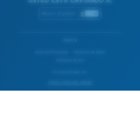
USTED ESTÁ ENVIANDO A:
Mexico (Español)
WebID #
Aviso De Privacidad
Términos de Venta
Términos de Uso
© Costa Del Mar, Inc.
OTROS SITIOS DEL GRUPO