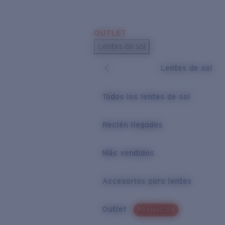
Skip to main content
OUTLET
BÚSQUEDAS POPULARES
Lentes de sol
Los lentes de sol más vendidos
Lentes de sol
Novedades en lentes de sol
ENLACES ÚTILES
Todos los lentes de sol
Preguntas frecuentes
Recién llegados
Política de garantía
Más vendidos
Accesorios para lentes
Outlet
PROMOCIÓN