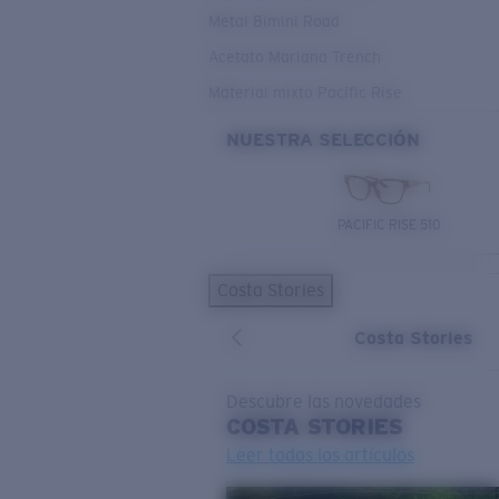
Metal Bimini Road
Acetato Mariana Trench
Material mixto Pacific Rise
NUESTRA SELECCIÓN
PACIFIC RISE 510
Costa Stories
Costa Stories
Descubre las novedades
COSTA
STORIES
Leer todos los artículos