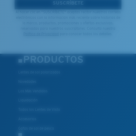
SUSCRÍBETE
Al hacer clic en "SUSCRÍBETE" aceptas recibir nuestros correos
electrónicos con la información más reciente sobre historias de
la marca, productos, promociones y ofertas exclusivas,
reservadas para nuestros suscriptores. Consulta nuestra
Política de Privacidad
para conocer todos los detalles.
XL
PRODUCTOS
¿Se ajusta en las dos últimas posiciones?
Es posible que necesite una montura
XL
.
Lentes de sol polarizados
Novedades
Los Más Vendidos
Liquidación
Todos los Lentes de Vista
Accesorios
Gafas de sol de pesca