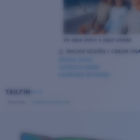
De agua dulce a agua salada
INICIAR SESIÓN / CREAR UN
Obtener Apoyo
Localiza tu pedido
Localizador de tiendas
OBJETIVO ACTUALIZADO
¡AGREGADO AL CARRITO!
TAILFIN
NUEVO
Polarizado
Material de base bio
Precio:
Sin cargo
Cantidad:
Precio:
Sin cargo