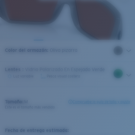
Color del armazón
:
Oliva pizarra
Lentes
:
Vidrio Polarizado En Espejado Verde
Luz variable
Pesca visual costera
Tamaño:
M
Compruebe la guía de talla y ajuste
Este es el tamaño más vendido
Fecha de entrega estimada: