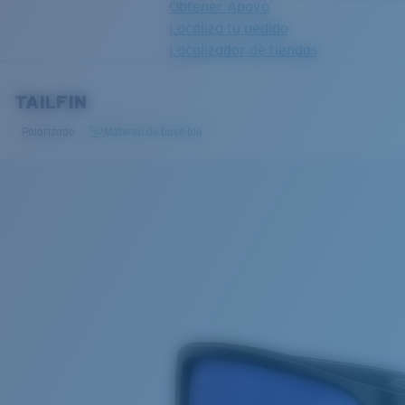
Obtener Apoyo
Localiza tu pedido
Localizador de tiendas
OBJETIVO ACTUALIZADO
¡AGREGADO AL CARRITO!
TAILFIN
Polarizado
Material de base bio
Precio:
Sin cargo
Cantidad:
Precio:
Sin cargo
Cantidad: