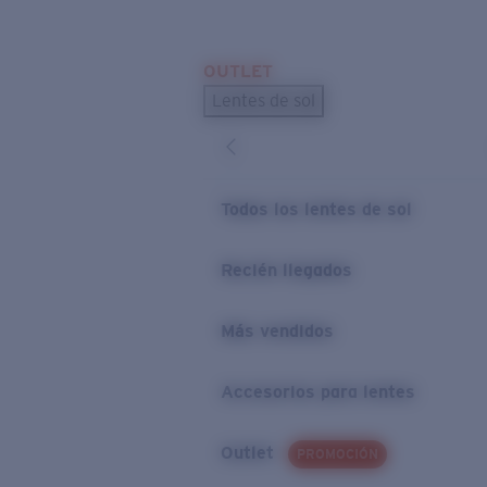
Skip to main content
OUTLET
BÚSQUEDAS POPULARES
Lentes de sol
Los lentes de sol más vendidos
Novedades en lentes de sol
ENLACES ÚTILES
Todos los lentes de sol
Preguntas frecuentes
Recién llegados
Política de garantía
Más vendidos
Accesorios para lentes
Outlet
PROMOCIÓN