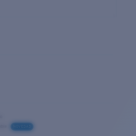
to
iable
NOVEDAD