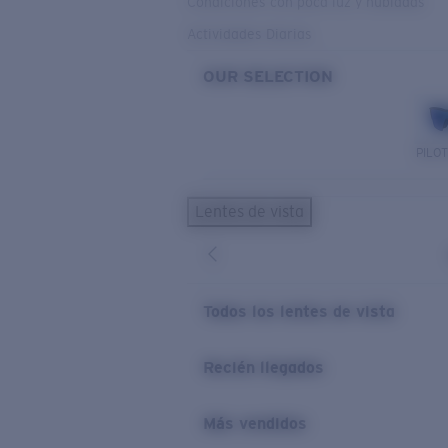
Condiciones con poca luz y nubladas
Actividades Diarias
OUR SELECTION
PILO
Lentes de vista
Todos los lentes de vista
Recién llegados
Más vendidos