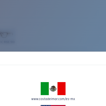
IC RISE 510
Costa Stories
www.costadelmar.com/es-mx