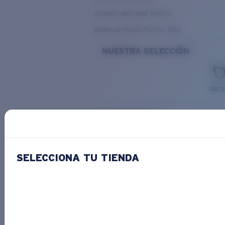
Acetato Mariana Trench
Material mixto Pacific Rise
NUESTRA SELECCIÓN
PACIF
Costa Stories
SELECCIONA TU TIENDA
Descubre las novedades
COSTA
STORIES
Leer todos los artículos