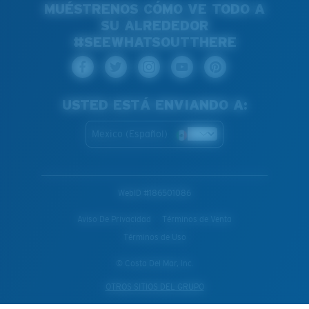
MUÉSTRENOS CÓMO VE TODO A
SU ALREDEDOR
#SEEWHATSOUTTHERE
USTED ESTÁ ENVIANDO A:
Mexico (Español)
WebID #
186501086
Aviso De Privacidad
Términos de Venta
Términos de Uso
© Costa Del Mar, Inc.
OTROS SITIOS DEL GRUPO