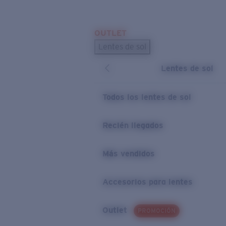
Skip to main content
OUTLET
BÚSQUEDAS POPULARES
Lentes de sol
Los lentes de sol más vendidos
Lentes de sol
Novedades en lentes de sol
ENLACES ÚTILES
Todos los lentes de sol
Preguntas frecuentes
Recién llegados
Política de garantía
Más vendidos
Accesorios para lentes
Outlet
PROMOCIÓN