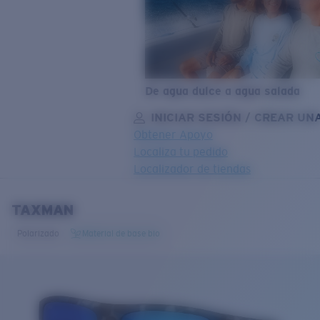
De agua dulce a agua salada
INICIAR SESIÓN / CREAR UN
Obtener Apoyo
Localiza tu pedido
Localizador de tiendas
OBJETIVO ACTUALIZADO
¡AGREGADO AL CARRITO!
TAXMAN
Polarizado
Material de base bio
Precio:
Sin cargo
Cantidad:
Precio:
Sin cargo