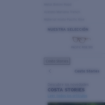
Metal Bimini Road
Acetato Mariana Trench
Material mixto Pacific Rise
NUESTRA SELECCIÓN
PACIFIC RISE 510
Costa Stories
Costa Stories
Descubre las novedades
COSTA
STORIES
Leer todos los artículos