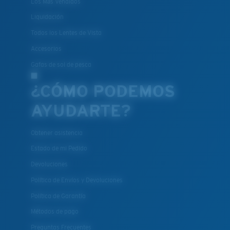
Los Más Vendidos
Liquidación
Todos los Lentes de Vista
Accesorios
Gafas de sol de pesca
¿CÓMO PODEMOS
AYUDARTE?
Obtener asistencia
Estado de mi Pedido
Devoluciones
Política de Envíos y Devoluciones
Política de Garantía
Métodos de pago
Preguntas Frecuentes