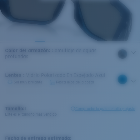
Color del armazón
:
Camuflaje de aguas
profundas
Lentes
:
Vidrio Polarizado En Espejado Azul
Sol muy brillante
Pesca lejos de la costa
Tamaño:
L
Compruebe la guía de talla y ajuste
Este es el tamaño más vendido
Fecha de entrega estimada: