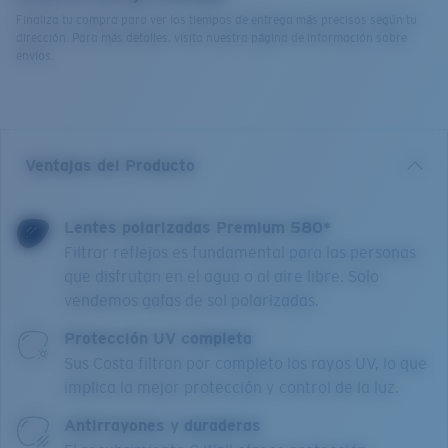
Finaliza tu compra para ver los tiempos de entrega más precisos según tu
dirección. Para más detalles, visita nuestra página de información sobre
envíos.
Ventajas del Producto
Lentes polarizadas Premium 580*
Filtrar reflejos es fundamental para las personas
que disfrutan en el agua o al aire libre. Solo
vendemos gafas de sol polarizadas.
Protección UV completa
Sus Costa filtran por completo los rayos UV, lo que
implica la mejor protección y control de la luz.
Antirrayones y duraderas