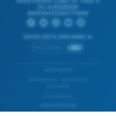
MUÉSTRENOS CÓMO VE TODO A
SU ALREDEDOR
#SEEWHATSOUTTHERE
USTED ESTÁ ENVIANDO A:
Mexico (Español)
WebID #
387049810
Aviso De Privacidad
Términos de Venta
Términos de Uso
© Costa Del Mar, Inc.
OTROS SITIOS DEL GRUPO