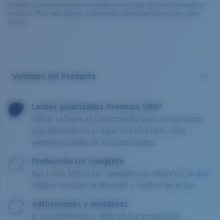
Finaliza tu compra para ver los tiempos de entrega más precisos según tu
dirección. Para más detalles, visita nuestra página de información sobre
envíos.
Ventajas del Producto
Lentes polarizadas Premium 580*
Filtrar reflejos es fundamental para las personas
que disfrutan en el agua o al aire libre. Solo
vendemos gafas de sol polarizadas.
Protección UV completa
Sus Costa filtran por completo los rayos UV, lo que
implica la mejor protección y control de la luz.
Antirrayones y duraderas
El recubrimiento C-Wall ofrece protección