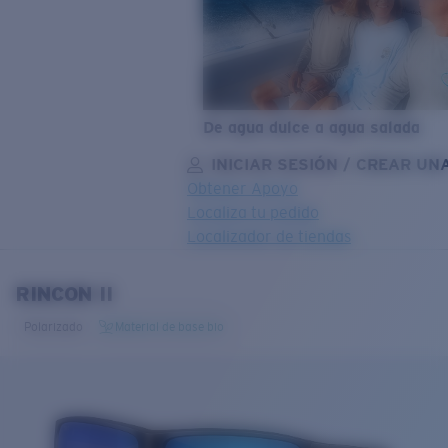
De agua dulce a agua salada
INICIAR SESIÓN / CREAR UN
Obtener Apoyo
Localiza tu pedido
Localizador de tiendas
OBJETIVO ACTUALIZADO
¡AGREGADO AL CARRITO!
RINCON II
Polarizado
Material de base bio
Precio:
Sin cargo
Cantidad:
Precio:
Sin cargo