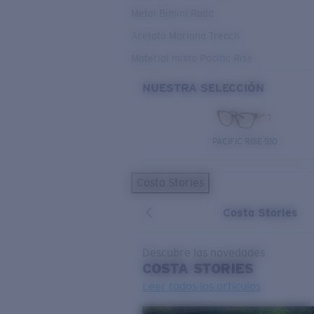
Metal Bimini Road
Acetato Mariana Trench
Material mixto Pacific Rise
NUESTRA SELECCIÓN
PACIFIC RISE 510
Costa Stories
Costa Stories
Descubre las novedades
COSTA
STORIES
Leer todos los artículos