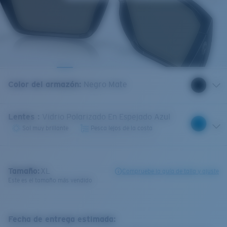
Color del armazón
:
Negro Mate
Lentes
:
Vidrio Polarizado En Espejado Azul
Sol muy brillante
Pesca lejos de la costa
Tamaño:
XL
Compruebe la guía de talla y ajuste
Este es el tamaño más vendido
Fecha de entrega estimada: