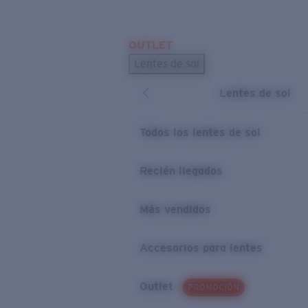
Skip to main content
OUTLET
BÚSQUEDAS POPULARES
Lentes de sol
Los lentes de sol más vendidos
Lentes de sol
Novedades en lentes de sol
ENLACES ÚTILES
Todos los lentes de sol
Preguntas frecuentes
Recién llegados
Política de garantía
Más vendidos
Accesorios para lentes
Outlet
PROMOCIÓN