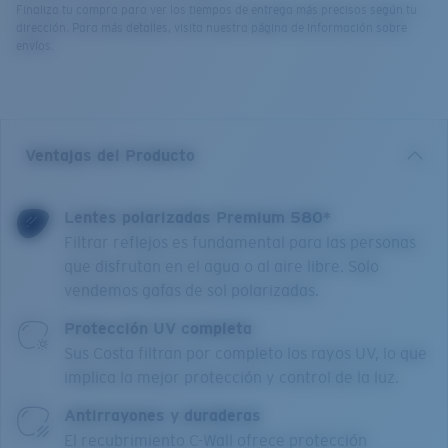
Finaliza tu compra para ver los tiempos de entrega más precisos según tu
dirección. Para más detalles, visita nuestra página de información sobre
envíos.
Ventajas del Producto
Lentes polarizadas Premium 580*
Filtrar reflejos es fundamental para las personas
que disfrutan en el agua o al aire libre. Solo
vendemos gafas de sol polarizadas.
Protección UV completa
Sus Costa filtran por completo los rayos UV, lo que
implica la mejor protección y control de la luz.
Antirrayones y duraderas
El recubrimiento C-Wall ofrece protección