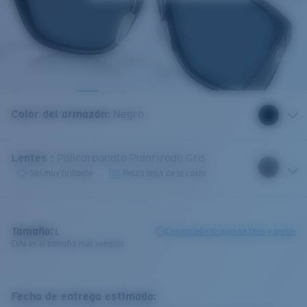
Color del armazón
:
Negro
Lentes
:
Policarbonato Polarizado Gris
Sol muy brillante
Pesca lejos de la costa
Tamaño:
L
Compruebe la guía de talla y ajuste
Este es el tamaño más vendido
Fecha de entrega estimada: