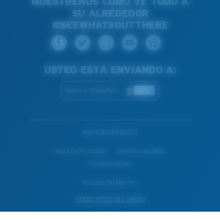
MUÉSTRENOS CÓMO VE TODO A
SU ALREDEDOR
#SEEWHATSOUTTHERE
USTED ESTÁ ENVIANDO A:
Mexico (Español)
WebID #
328893045
Aviso De Privacidad
Términos de Venta
Términos de Uso
© Costa Del Mar, Inc.
OTROS SITIOS DEL GRUPO