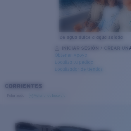
De agua dulce a agua salada
INICIAR SESIÓN / CREAR UN
Obtener Apoyo
Localiza tu pedido
Localizador de tiendas
OBJETIVO ACTUALIZADO
¡AGREGADO AL CARRITO!
CORRIENTES
Polarizado
Material de base bio
Precio:
Sin cargo
Cantidad:
Precio:
Sin cargo