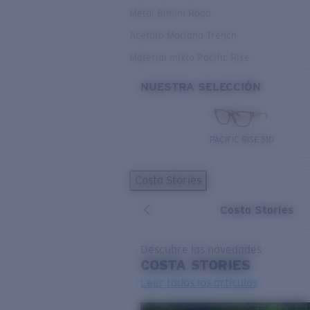
Metal Bimini Road
Acetato Mariana Trench
Material mixto Pacific Rise
NUESTRA SELECCIÓN
PACIFIC RISE 510
Costa Stories
Costa Stories
Descubre las novedades
COSTA
STORIES
Leer todos los artículos