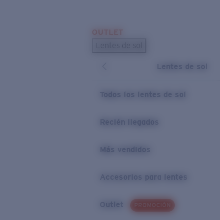
Skip to main content
OUTLET
BÚSQUEDAS POPULARES
Lentes de sol
Los lentes de sol más vendidos
Lentes de sol
Novedades en lentes de sol
ENLACES ÚTILES
Todos los lentes de sol
Preguntas frecuentes
Recién llegados
Política de garantía
Más vendidos
Accesorios para lentes
Outlet
PROMOCIÓN