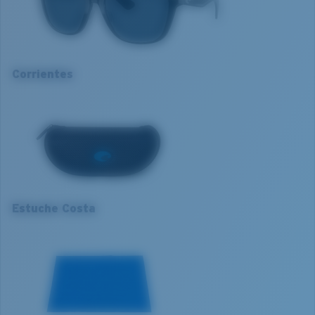
Nombre del modelo:
Corrientes
Para controlar la luz,
Artículo n.°:
6S9124 912404 57-17
la tecnología multipatente de las lentes hace lo
Color de la montura:
Negro
siguiente:
Color de la lente:
Gris
Corrientes
Material de la lente:
Policarbonato
Absorbe la dañina luz azul de alta energía (HEV)
L
Ajuste de la montura:
Regular
Mejora los rojos, verdes y azules
Tamaño:
L
Filtra el amarillo intenso
1. Ancho de la montura:
135.9 mm
Curva base de las lentes:
Base 6 Decentered
Categoría de lentes:
3P
2. Ancho del puente:
17 mm
Lentes 580® Polarizadas
3. Ancho del lente:
57 mm
Estuche Costa
4. Altura del lente:
45.3 mm
580® VIDRIO LIGHTWAVE
5. Longitud de la patilla:
138 mm