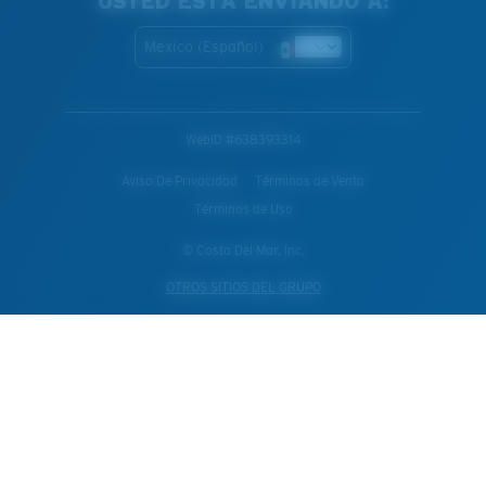
USTED ESTÁ ENVIANDO A:
Mexico (Español)
WebID #
638393314
Aviso De Privacidad
Términos de Venta
Términos de Uso
© Costa Del Mar, Inc.
OTROS SITIOS DEL GRUPO