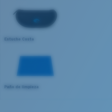
Ajuste de la montura:
Ancho
Mejora los rojos, verdes y azules
Tamaño:
XL
Filtra el amarillo intenso
1. Ancho de la montura:
140.1 mm
Curva base de las lentes:
Base 6 Decentered
Categoría de lentes:
3P
2. Ancho del puente:
18 mm
Lentes 580® Polarizadas
3. Ancho del lente:
59 mm
Estuche Costa
4. Altura del lente:
48.6 mm
580® VIDRIO LIGHTWAVE
5. Longitud de la patilla:
150 mm
Paño de limpieza
®
ENLACE MOLECULAR C-WALL