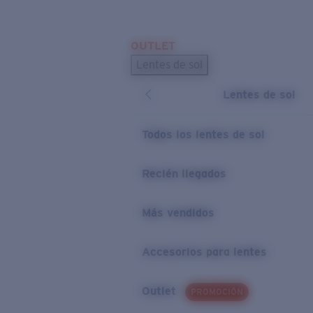
Skip to main content
OUTLET
BÚSQUEDAS POPULARES
Lentes de sol
Los lentes de sol más vendidos
Lentes de sol
Novedades en lentes de sol
ENLACES ÚTILES
Todos los lentes de sol
Preguntas frecuentes
Recién llegados
Política de garantía
Más vendidos
Accesorios para lentes
Outlet
PROMOCIÓN