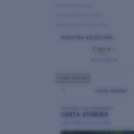
Metal Bimini Road
Acetato Mariana Trench
Material mixto Pacific Rise
NUESTRA SELECCIÓN
PACIFIC RISE 510
Costa Stories
Costa Stories
Descubre las novedades
COSTA
STORIES
Leer todos los artículos