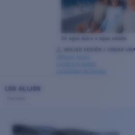
De agua dulce a agua salada
INICIAR SESIÓN / CREAR UN
Obtener Apoyo
Localiza tu pedido
Localizador de tiendas
OBJETIVO ACTUALIZADO
¡AGREGADO AL CARRITO!
LOS ALIJOS
Polarizado
Precio:
Sin cargo
Cantidad:
Precio:
Sin cargo