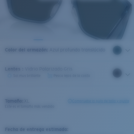
Color del armazón
:
Azul profundo translúcido
Lentes
:
Vidrio Polarizado Gris
Sol muy brillante
Pesca lejos de la costa
Tamaño:
XL
Compruebe la guía de talla y ajuste
Este es el tamaño más vendido
Fecha de entrega estimada: