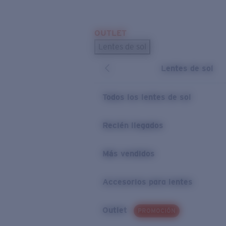
Skip to main content
OUTLET
BÚSQUEDAS POPULARES
Lentes de sol
Los lentes de sol más vendidos
Lentes de sol
Novedades en lentes de sol
ENLACES ÚTILES
Todos los lentes de sol
Preguntas frecuentes
Recién llegados
Política de garantía
Más vendidos
Accesorios para lentes
Outlet
PROMOCIÓN