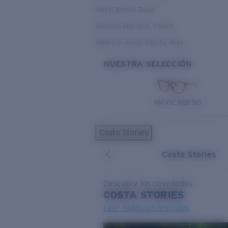
Metal Bimini Road
Acetato Mariana Trench
Material mixto Pacific Rise
NUESTRA SELECCIÓN
PACIFIC RISE 510
Costa Stories
Costa Stories
Descubre las novedades
COSTA
STORIES
Leer todos los artículos