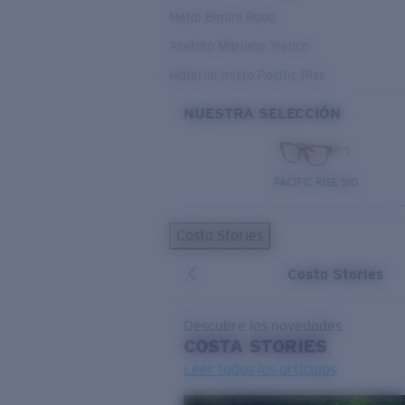
Metal Bimini Road
Acetato Mariana Trench
Material mixto Pacific Rise
NUESTRA SELECCIÓN
PACIFIC RISE 510
Costa Stories
Costa Stories
Descubre las novedades
COSTA
STORIES
Leer todos los artículos