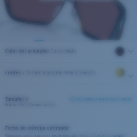
Color del armazón
:
Carey Mate
Lentes
:
Dorado Espejado Policarbonato
Tamaño:
M
Compruebe la guía de talla y ajuste
Este es el tamaño más vendido
Fecha de entrega estimada:
Finaliza tu compra para ver los tiempos de entrega más precisos según tu