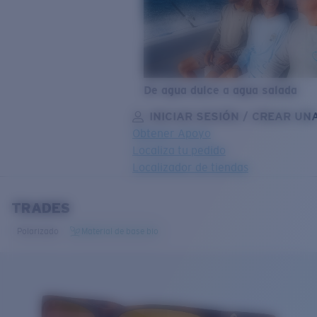
De agua dulce a agua salada
INICIAR SESIÓN / CREAR UN
Obtener Apoyo
Localiza tu pedido
Localizador de tiendas
OBJETIVO ACTUALIZADO
¡AGREGADO AL CARRITO!
TRADES
Polarizado
Material de base bio
Precio:
Sin cargo
Cantidad:
Precio:
Sin cargo