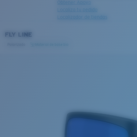
Obtener Apoyo
Localiza tu pedido
Localizador de tiendas
OBJETIVO ACTUALIZADO
¡AGREGADO AL CARRITO!
FLY LINE
Polarizado
Material de base bio
Precio:
Sin cargo
Cantidad:
Precio:
Sin cargo
Cantidad: