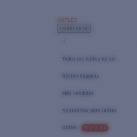
Skip to main content
OUTLET
BÚSQUEDAS POPULARES
Lentes de sol
Los lentes de sol más vendidos
Novedades en lentes de sol
ENLACES ÚTILES
Todos los lentes de sol
Preguntas frecuentes
Recién llegados
Política de garantía
Más vendidos
Accesorios para lentes
Outlet
PROMOCIÓN