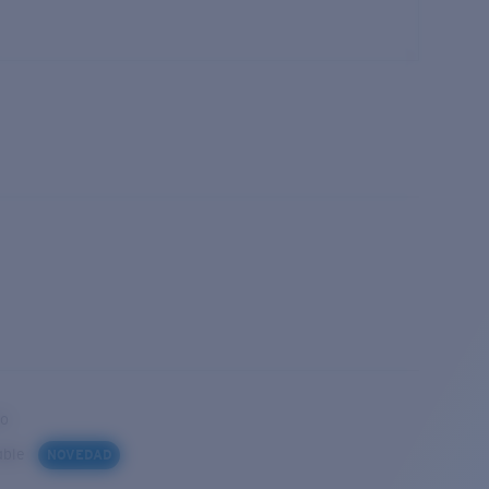
to
iable
NOVEDAD