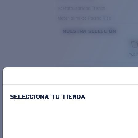
Acetato Mariana Trench
Material mixto Pacific Rise
NUESTRA SELECCIÓN
PACIF
Costa Stories
SELECCIONA TU TIENDA
Descubre las novedades
COSTA
STORIES
Leer todos los artículos