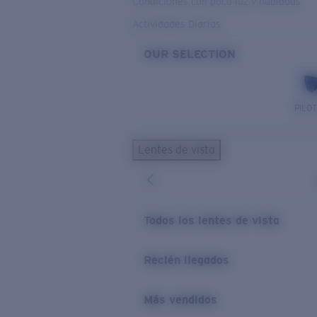
Condiciones con poca luz y nubladas
Actividades Diarias
OUR SELECTION
PILO
Lentes de vista
Todos los lentes de vista
Recién llegados
Más vendidos