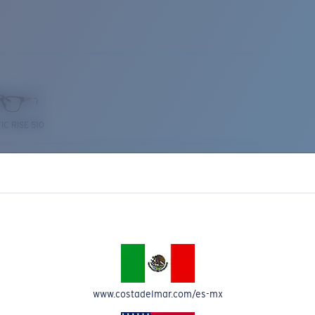
IC RISE 510
Costa Stories
www.costadelmar.com/es-mx