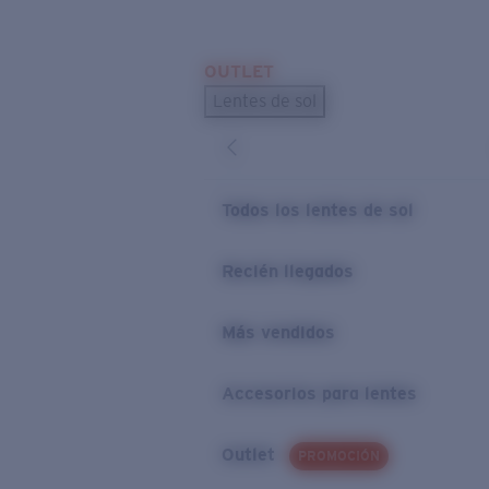
Skip to main content
OUTLET
BÚSQUEDAS POPULARES
Lentes de sol
Los lentes de sol más vendidos
Novedades en lentes de sol
ENLACES ÚTILES
Todos los lentes de sol
Preguntas frecuentes
Recién llegados
Política de garantía
Más vendidos
Accesorios para lentes
Outlet
PROMOCIÓN