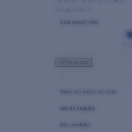
Condiciones con poca luz y nubladas
Actividades Diarias
OUR SELECTION
PILO
Lentes de vista
Todos los lentes de vista
Recién llegados
Más vendidos