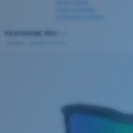
Obtener Apoyo
Localiza tu pedido
Localizador de tiendas
OBJETIVO ACTUALIZADO
¡AGREGADO AL CARRITO!
PILOTHOUSE PRO
NUEVO
Polarizado
Material de base bio
Precio:
Sin cargo
Cantidad:
Precio:
Sin cargo
Cantidad: