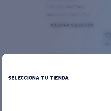
Acetato Mariana Trench
Material mixto Pacific Rise
NUESTRA SELECCIÓN
PACIF
Costa Stories
SELECCIONA TU TIENDA
Descubre las novedades
COSTA
STORIES
Leer todos los artículos