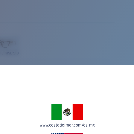
IC RISE 510
Costa Stories
www.costadelmar.com/es-mx