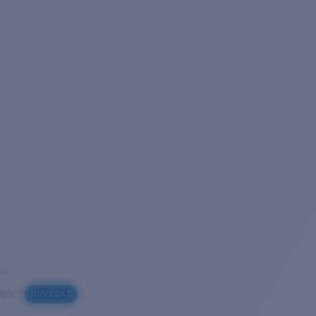
to
iable
NOVEDAD