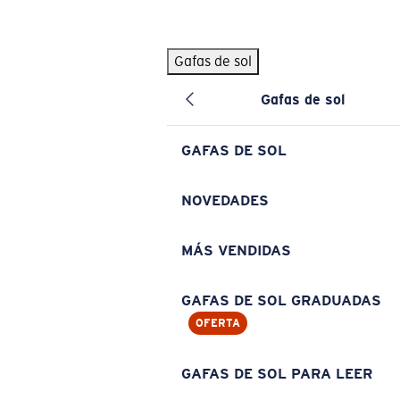
Skip to main content
Gafas de sol
BÚSQUEDAS POPULARES
Gafas de sol
Pilothouse PRO Limited Edition Pack
Exclusivo
Gafas de sol personalizadas
Nuevo
GAFAS DE SOL
Los más vendidos de gafas de sol
Gafas de sol graduadas
NOVEDADES
Novedades en gafas de sol
MÁS VENDIDAS
ENLACES ÚTILES
Lentes de recambio
GAFAS DE SOL GRADUADAS
OFERTA
Garantía y reparación
Gafas graduadas
GAFAS DE SOL PARA LEER