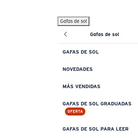
Skip to main content
Gafas de sol
BÚSQUEDAS POPULARES
Gafas de sol
Pilothouse PRO Limited Edition Pack
Exclusivo
Gafas de sol personalizadas
Nuevo
GAFAS DE SOL
Los más vendidos de gafas de sol
Gafas de sol graduadas
NOVEDADES
Novedades en gafas de sol
MÁS VENDIDAS
ENLACES ÚTILES
Lentes de recambio
GAFAS DE SOL GRADUADAS
OFERTA
Garantía y reparación
Gafas graduadas
GAFAS DE SOL PARA LEER