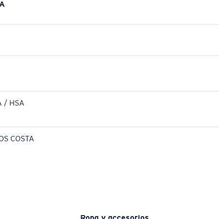
A
 / HSA
OS COSTA
Ropa y accesorios