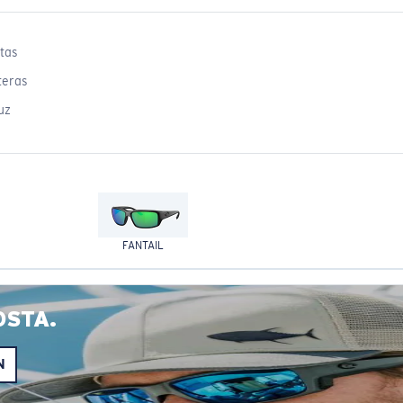
tas
teras
uz
FANTAIL
OSTA.
N