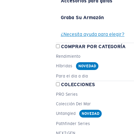
Accesorios para gafas
Graba Su Armazón
¿Necesita ayuda para elegir?
COMPRAR POR CATEGORÍA
Rendimiento
Híbridas
NOVEDAD
Para el dia a dia
COLECCIONES
PRO Series
Colección Del Mar
Untangled
NOVEDAD
Pathfinder Series
NEXT-GEN