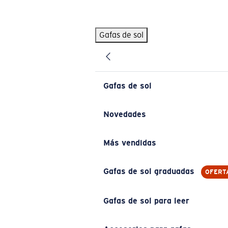
Skip to main content
Gafas de sol
BÚSQUEDAS POPULARES
Pilothouse PRO Limited Edition Pack
Exclusivo
Gafas de sol personalizadas
Nuevo
Gafas de sol
Los más vendidos de gafas de sol
Gafas de sol graduadas
Novedades
Novedades en gafas de sol
Más vendidas
ENLACES ÚTILES
Lentes de recambio
Gafas de sol graduadas
OFERT
Garantía y reparación
Gafas de sol para leer
Gafas graduadas