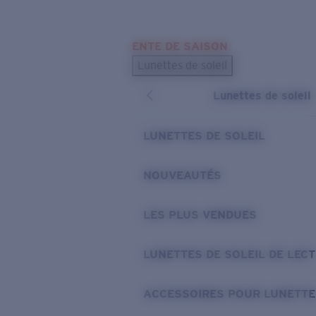
Skip to main content
ENTE DE SAISON
LES PLUS RECHERCHÉS
Lunettes de soleil
Meilleures ventes de lunettes de soleil
Lunettes de soleil
Nouveaux modèles solaires
LIENS UTILES
LUNETTES DE SOLEIL
Verres de rechange
NOUVEAUTÉS
Garantie et Réparations
LES PLUS VENDUES
LUNETTES DE SOLEIL DE LEC
ACCESSOIRES POUR LUNETTE