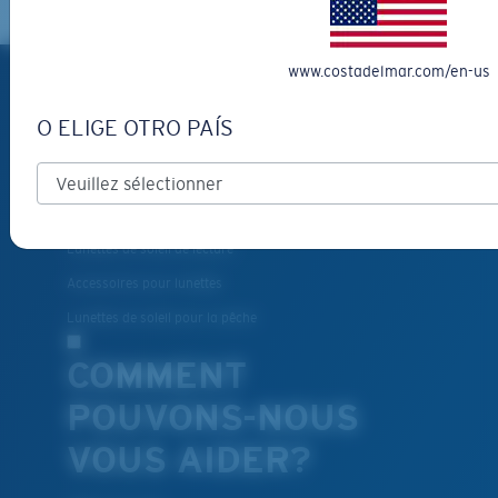
PRODUITS
www.costadelmar.com/en-us
Lunettes de soleil polarisées
O ELIGE OTRO PAÍS
Nouveautés
Les plus vendus
Liquidation
Lunettes de soleil de lecture
Accessoires pour lunettes
Lunettes de soleil pour la pêche
COMMENT
POUVONS-NOUS
VOUS AIDER?