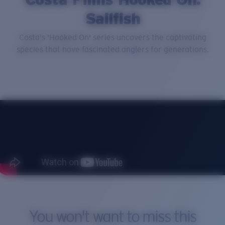
Sailfish
Prix :
Gratuit
Costa's 'Hooked On' series uncovers the captivating
Quantité:
species that have fascinated anglers for generations.
You won't want to miss this