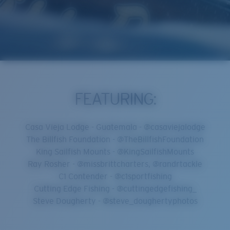
FEATURING:
Casa Vieja Lodge - Guatemala - @casaviejalodge
The Billfish Foundation - @TheBillfishFoundation
King Sailfish Mounts - @KingSailfishMounts
Ray Rosher - @missbrittcharters, @randrtackle
C1 Contender - @c1sportfishing
Cutting Edge Fishing - @cuttingedgefishing_
Steve Dougherty - @steve_doughertyphotos