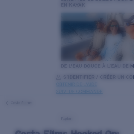
EN KAYAK
DE L’EAU DOUCE À L’EAU DE 
S’IDENTIFIER / CRÉER UN C
OBTENIR DE L'AIDE
SUIVI DE COMMANDE
OBJECTIF MIS À JOUR
AJOUTÉ AU PANIER!
Costa Stories
Explore
Prix :
Gratuit
Costa Films Hooked On:
Quantité: