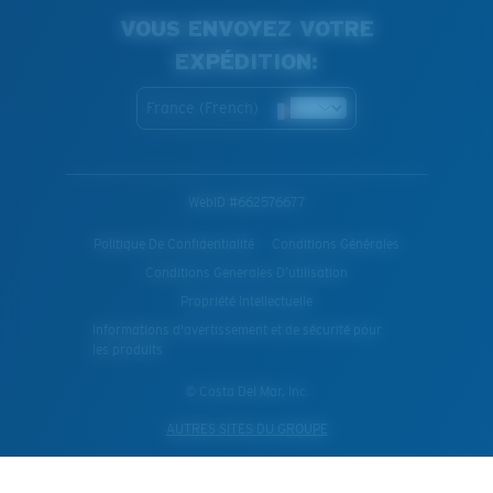
VOUS ENVOYEZ VOTRE
EXPÉDITION:
France (French)
WebID #
662576677
Politique De Confidentialité
Conditions Générales
Conditions Generales D’utilisation
Propriété Intellectuelle
Informations d'avertissement et de sécurité pour
les produits
© Costa Del Mar, Inc.
AUTRES SITES DU GROUPE