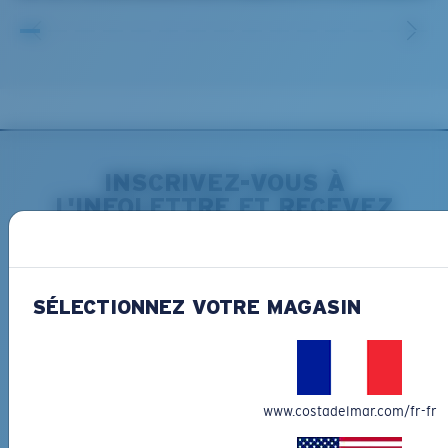
INSCRIVEZ-VOUS À
L'INFOLETTRE ET RECEVEZ
DES PROMOTIONS
*Adresse e-mail
SÉLECTIONNEZ VOTRE MAGASIN
INSCRIVEZ-VOUS
By clicking "SIGN UP", you agree to receive our emails for
information on the latest brand stories, products, promotions
and exclusive offers reserved for our subscribers. See our
www.costadelmar.com/fr-fr
Privacy Policy
for complete details.