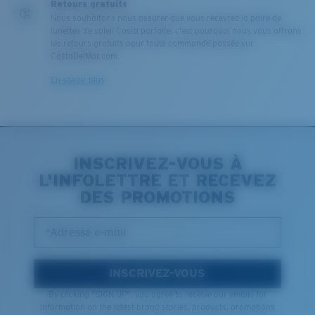
Retours gratuits
Nous souhaitons nous assurer que vous recevrez la paire de
lunettes de soleil Costa parfaite, c'est pourquoi nous vous offrons
les retours gratuits pour toute commande passée sur
CostaDelMar.com.
En savoir plus
INSCRIVEZ-VOUS À
L'INFOLETTRE ET RECEVEZ
DES PROMOTIONS
*Adresse e-mail
INSCRIVEZ-VOUS
By clicking "SIGN UP", you agree to receive our emails for
information on the latest brand stories, products, promotions