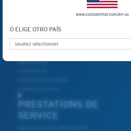
VOUS AIDER?
www.costadelmar.com/en-us
Obtenir de l'aide
Suivi de commande
O ELIGE OTRO PAÍS
Créez Et Suivez Votre Retour
Livraison et retours
Pièces de rechange et entretien
Modes de paiement
Costa Del Mar FAQ
Promotions et bons de reduction
Se rétracter du contrat ici
PRESTATIONS DE
SERVICE
Obtenez 10 € de réduction: Parrainez un ami