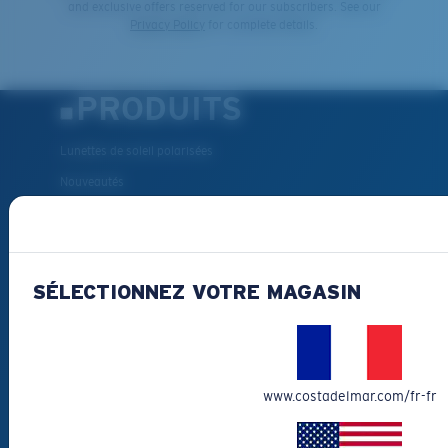
and exclusive offers reserved for our subscribers. See our
Privacy Policy
for complete details.
PRODUITS
Lunettes de soleil polarisées
Nouveautés
Les plus vendus
Liquidation
Lunettes de soleil de lecture
SÉLECTIONNEZ VOTRE MAGASIN
Accessoires pour lunettes
Lunettes de soleil pour la pêche
COMMENT
www.costadelmar.com/fr-fr
POUVONS-NOUS