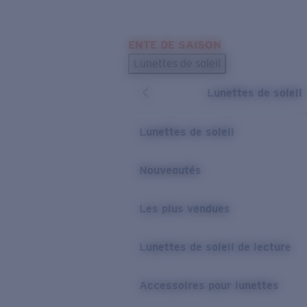
Skip to main content
ENTE DE SAISON
LES PLUS RECHERCHÉS
Lunettes de soleil
Meilleures ventes de lunettes de soleil
Lunettes de soleil
Nouveaux modèles solaires
LIENS UTILES
Lunettes de soleil
Verres de rechange
Nouveautés
Garantie et Réparations
Les plus vendues
Lunettes de soleil de lecture
Accessoires pour lunettes