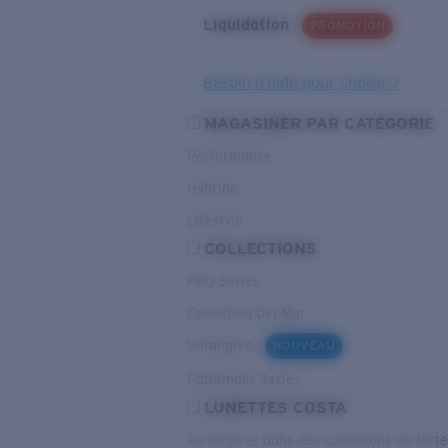
Liquidation
PROMOTION
Besoin d’aide pour choisir ?
MAGASINER PAR CATÉGORIE
Performance
Hybride
Lifestyle
COLLECTIONS
PRO Series
Collection Del Mar
Untangled
NOUVEAU
Pathfinder Series
LUNETTES COSTA
Au large et dans des conditions de fort