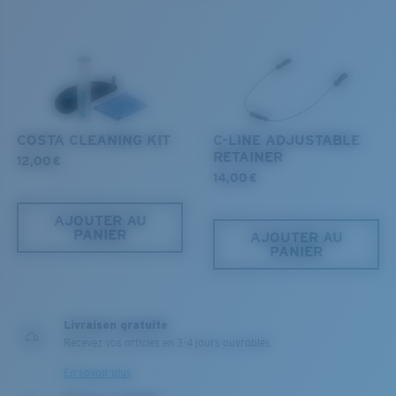
navigables tout en conservant la vie qu'ils abritent.
DÉCOUVREZ NOTRE MISSION
COSTA CLEANING KIT
C-LINE ADJUSTABLE
RETAINER
12,00 €
14,00 €
AJOUTER AU
PANIER
AJOUTER AU
PANIER
Livraison gratuite
Recevez vos articles en 3-4 jours ouvrables.
En savoir plus