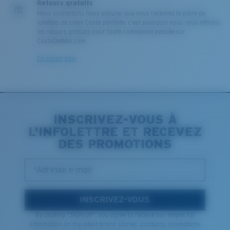
Retours gratuits
Nous souhaitons nous assurer que vous recevrez la paire de
lunettes de soleil Costa parfaite, c'est pourquoi nous vous offrons
les retours gratuits pour toute commande passée sur
CostaDelMar.com.
En savoir plus
INSCRIVEZ-VOUS À
L'INFOLETTRE ET RECEVEZ
DES PROMOTIONS
*Adresse e-mail
INSCRIVEZ-VOUS
By clicking "SIGN UP", you agree to receive our emails for
information on the latest brand stories, products, promotions