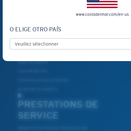
VOUS AIDER?
www.costadelmar.com/en-us
Obtenir de l'aide
Suivi de commande
O ELIGE OTRO PAÍS
Créez Et Suivez Votre Retour
Livraison et retours
Pièces de rechange et entretien
Modes de paiement
Costa Del Mar FAQ
Promotions et bons de reduction
Se rétracter du contrat ici
PRESTATIONS DE
SERVICE
Obtenez 10 € de réduction: Parrainez un ami