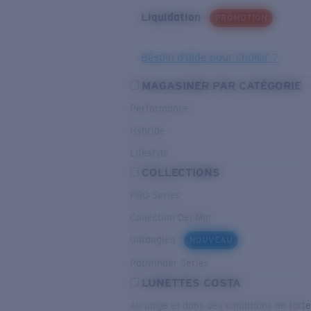
Liquidation
PROMOTION
Besoin d’aide pour choisir ?
MAGASINER PAR CATÉGORIE
Performance
Hybride
Lifestyle
COLLECTIONS
PRO Series
Collection Del Mar
Untangled
NOUVEAU
Pathfinder Series
LUNETTES COSTA
Au large et dans des conditions de fort