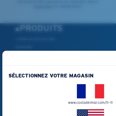
and exclusive offers reserved for our subscribers. See our
Privacy Policy
for complete details.
PRODUITS
Lunettes de soleil polarisées
Nouveautés
Les plus vendus
Liquidation
Lunettes de soleil de lecture
SÉLECTIONNEZ VOTRE MAGASIN
Accessoires pour lunettes
Lunettes de soleil pour la pêche
COMMENT
www.costadelmar.com/fr-fr
POUVONS-NOUS