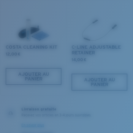
navigables tout en conservant la vie qu'ils abritent.
DÉCOUVREZ NOTRE MISSION
COSTA CLEANING KIT
C-LINE ADJUSTABLE
RETAINER
12,00 €
14,00 €
AJOUTER AU
PANIER
AJOUTER AU
PANIER
Livraison gratuite
Recevez vos articles en 3-4 jours ouvrables.
En savoir plus