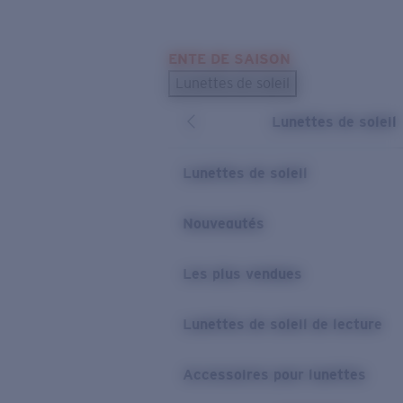
Skip to main content
ENTE DE SAISON
LES PLUS RECHERCHÉS
Lunettes de soleil
Meilleures ventes de lunettes de soleil
Lunettes de soleil
Nouveaux modèles solaires
LIENS UTILES
Lunettes de soleil
Verres de rechange
Nouveautés
Garantie et Réparations
Les plus vendues
Lunettes de soleil de lecture
Accessoires pour lunettes